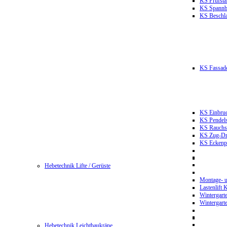
KS Prüfst
KS Spannb
KS Beschla
KS Fassade
KS Einbruc
KS Pendels
KS Rauchsc
KS Zug-Dru
KS Eckenpr
Hebetechnik Lifte / Gerüste
Montage- u
Lastenlift
Wintergart
Wintergart
Hebetechnik Leichtbaukräne