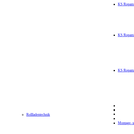
KS Ropam
KS RopamL
KS RopamJ
Rollladentechnik
Montage- u