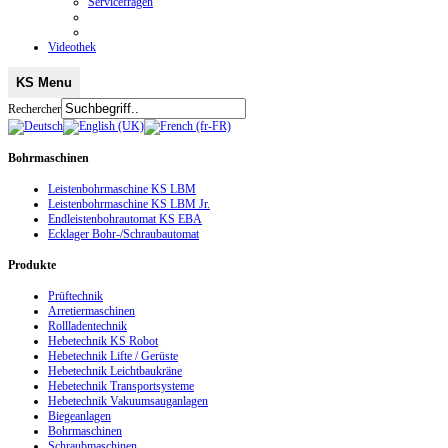
Servicefragen
Videothek
KS Menu
Rechercher
Bohrmaschinen
Leistenbohrmaschine KS LBM
Leistenbohrmaschine KS LBM Jr.
Endleistenbohrautomat KS EBA
Ecklager Bohr-/Schraubautomat
Produkte
Prüftechnik
Arretiermaschinen
Rollladentechnik
Hebetechnik KS Robot
Hebetechnik Lifte / Gerüste
Hebetechnik Leichtbaukräne
Hebetechnik Transportsysteme
Hebetechnik Vakuumsauganlagen
Biegeanlagen
Bohrmaschinen
Schraubmaschinen