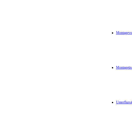
Montagevor
Montagetis
Unterflurs