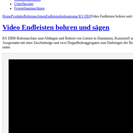
Unterflursäge
Fensterbaumaschinen
Home
Produkte
Bohrmaschinen
Endleistenbohrautomat KS EBA
Video Endleisten bohren und 
Video Endleisten bohren und sägen
KS EBM Bohrmaschine zum Ablängen und Bohren von Leisten in Aluminium, Kunststoff u
Ausgestattet mit einer Zuschnittsäge und zwei Doppelbohraggregaten zum Einbringen der B
unten.