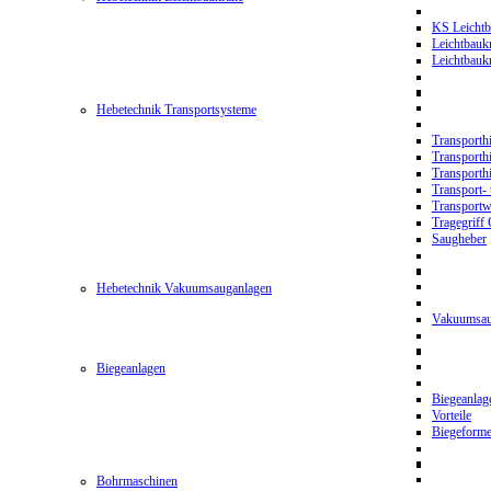
KS Leichtb
Leichtbauk
Leichtbau
Hebetechnik Transportsysteme
Transporth
Transporth
Transporth
Transport- 
Transport
Tragegriff
Saugheber
Hebetechnik Vakuumsauganlagen
Vakuumsau
Biegeanlagen
Biegeanla
Vorteile
Biegeform
Bohrmaschinen