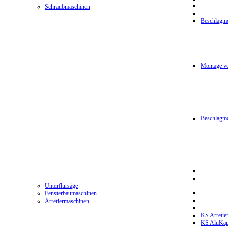
Schraubmaschinen
Beschlagmo
Montage vo
Beschlagm
Unterflursäge
Fensterbaumaschinen
Arretiermaschinen
KS Arretie
KS AluKa