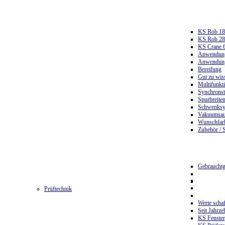
KS Rob 18
KS Rob 2
KS Crane 
Anwendungs
Anwendungs
Bereifung
Gut zu wis
Multifunkt
Synchrons
Spurbreiten
Schwenksy
Vakuumsau
Wunschfar
Zubehör / 
Gebrauchtg
Prüftechnik
Werte scha
Seit Jahrze
KS Fenster