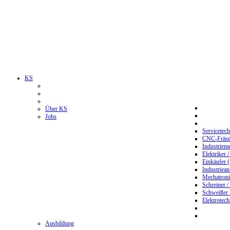
KS
Über KS
Jobs
Servicetec
CNC-Fräser
Industriem
Elektriker 
Einkäufer 
Industriean
Mechatroni
Schreiner /
Schweißer
Elektrotec
Ausbildung