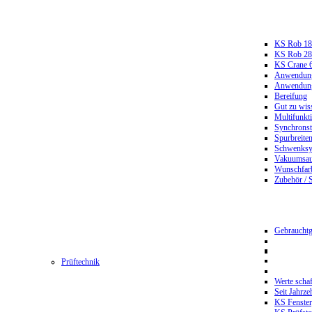
KS Rob 18
KS Rob 2
KS Crane 
Anwendungs
Anwendungs
Bereifung
Gut zu wis
Multifunkt
Synchrons
Spurbreiten
Schwenksy
Vakuumsau
Wunschfar
Zubehör / 
Gebrauchtg
Prüftechnik
Werte scha
Seit Jahrze
KS Fenster