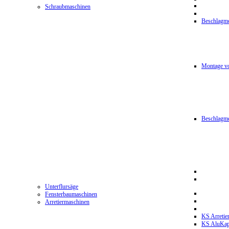
Schraubmaschinen
Beschlagmo
Montage vo
Beschlagm
Unterflursäge
Fensterbaumaschinen
Arretiermaschinen
KS Arretie
KS AluKa