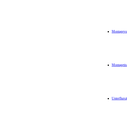
Montagevor
Montagetis
Unterflurs