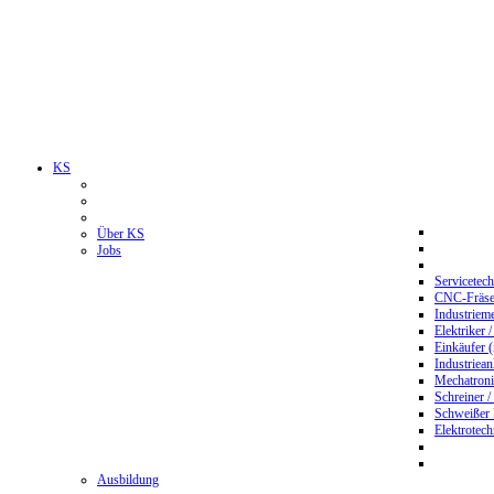
KS
Über KS
Jobs
Servicetec
CNC-Fräser
Industriem
Elektriker 
Einkäufer 
Industriean
Mechatroni
Schreiner /
Schweißer
Elektrotec
Ausbildung