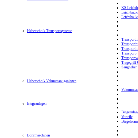
KS Leichtb
Leichtbauk
Leichtbau
Hebetechnik Transportsysteme
Transporth
Transporth
Transporth
Transport- 
Transport
Tragegriff
Saugheber
Hebetechnik Vakuumsauganlagen
Vakuumsau
Biegeanlagen
Biegeanla
Vorteile
Biegeform
Bohrmaschinen