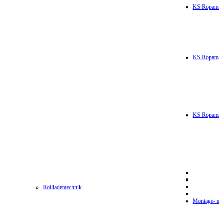
KS Ropam
KS RopamL
KS RopamJ
Rollladentechnik
Montage- u