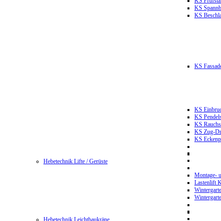
KS Prüfst
KS Spannb
KS Beschla
KS Fassade
KS Einbruc
KS Pendels
KS Rauchsc
KS Zug-Dru
KS Eckenpr
Hebetechnik Lifte / Gerüste
Montage- u
Lastenlift
Wintergart
Wintergart
Hebetechnik Leichtbaukräne