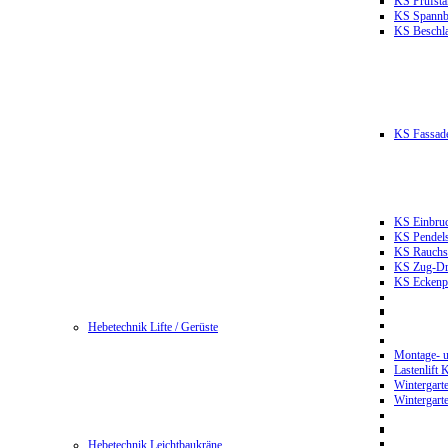
KS Prüfst
KS Spannb
KS Beschla
KS Fassade
KS Einbruc
KS Pendels
KS Rauchsc
KS Zug-Dru
KS Eckenpr
Hebetechnik Lifte / Gerüste
Montage- u
Lastenlift
Wintergart
Wintergart
Hebetechnik Leichtbaukräne