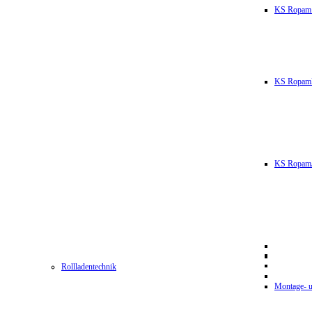
KS Ropam
KS RopamL
KS RopamJ
Rollladentechnik
Montage- u