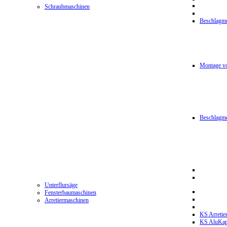
Schraubmaschinen
Beschlagmo
Montage vo
Beschlagm
Unterflursäge
Fensterbaumaschinen
Arretiermaschinen
KS Arretie
KS AluKa