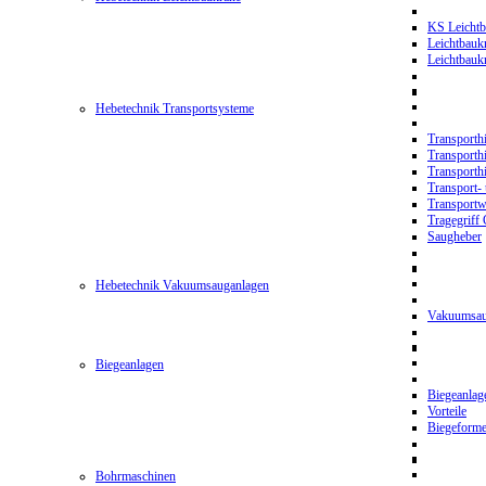
KS Leichtb
Leichtbauk
Leichtbau
Hebetechnik Transportsysteme
Transporth
Transporth
Transporth
Transport- 
Transport
Tragegriff
Saugheber
Hebetechnik Vakuumsauganlagen
Vakuumsau
Biegeanlagen
Biegeanla
Vorteile
Biegeform
Bohrmaschinen