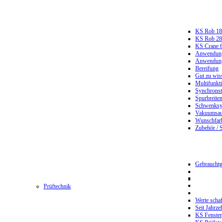
KS Rob 18
KS Rob 2
KS Crane 
Anwendungs
Anwendungs
Bereifung
Gut zu wis
Multifunkt
Synchrons
Spurbreiten
Schwenksy
Vakuumsau
Wunschfar
Zubehör / 
Gebrauchtg
Prüftechnik
Werte scha
Seit Jahrze
KS Fenster