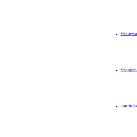
Montagevor
Montagetis
Unterflurs