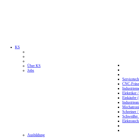
KS
Über KS
Jobs
Servicetec
CNC-Fräser
Industriem
Elektriker 
Einkäufer 
Industriean
Mechatroni
Schreiner /
Schweißer
Elektrotec
Ausbildung