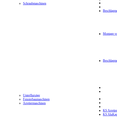
Schraubmaschinen
Beschlagmo
Montage vo
Beschlagm
Unterflursäge
Fensterbaumaschinen
Arretiermaschinen
KS Arretie
KS AluKa