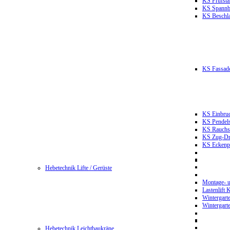
KS Prüfst
KS Spannb
KS Beschla
KS Fassade
KS Einbruc
KS Pendels
KS Rauchsc
KS Zug-Dru
KS Eckenpr
Hebetechnik Lifte / Gerüste
Montage- u
Lastenlift
Wintergart
Wintergart
Hebetechnik Leichtbaukräne