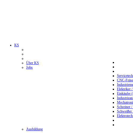
KS
Über KS
Jobs
Servicetec
CNC-Fräser
Industriem
Elektriker 
Einkäufer 
Industriean
Mechatroni
Schreiner /
Schweißer
Elektrotec
Ausbildung