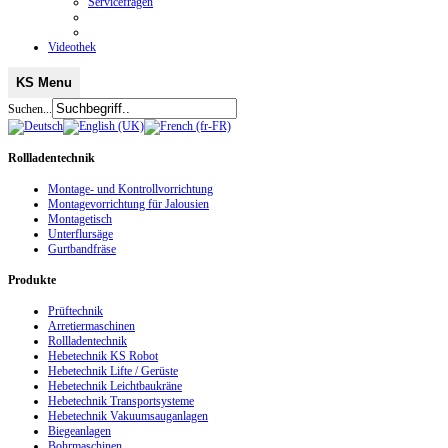
Servicefragen
Videothek
KS Menu
Suchen...
Rollladentechnik
Montage- und Kontrollvorrichtung
Montagevorrichtung für Jalousien
Montagetisch
Unterflursäge
Gurtbandfräse
Produkte
Prüftechnik
Arretiermaschinen
Rollladentechnik
Hebetechnik KS Robot
Hebetechnik Lifte / Gerüste
Hebetechnik Leichtbaukräne
Hebetechnik Transportsysteme
Hebetechnik Vakuumsauganlagen
Biegeanlagen
Bohrmaschinen