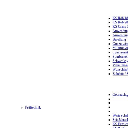
KS Rob 18
KS Rob 2
KS Crane 
Anwendungs
Anwendungs
Bereifung
Gut zu wis
Multifunkt
Synchrons
Spurbreiten
Schwenksy
Vakuumsau
Wunschfar
Zubehör / 
Gebrauchtg
Prüftechnik
Werte scha
Seit Jahrze
KS Fenster