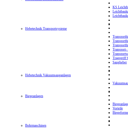
KS Leichtb
Leichtbauk
Leichtbau
Hebetechnik Transportsysteme
Transporth
Transporth
Transporth
Transport- 
Transport
Tragegriff
Saugheber
Hebetechnik Vakuumsauganlagen
Vakuumsau
Biegeanlagen
Biegeanla
Vorteile
Biegeform
Bohrmaschinen