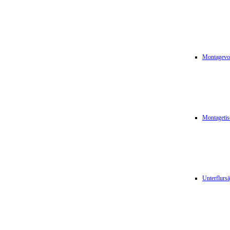
Montagevor
Montagetis
Unterflurs