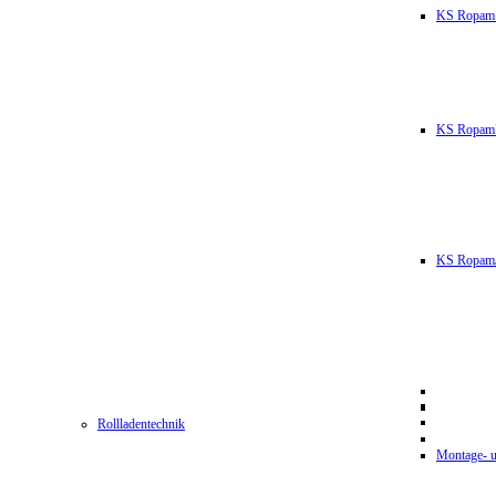
KS Ropam
KS RopamL
KS RopamJ
Rollladentechnik
Montage- u