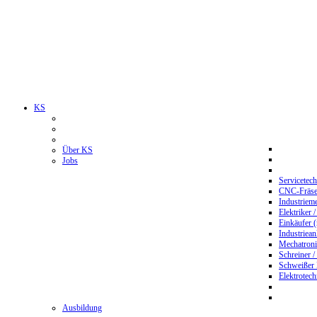
KS
Über KS
Jobs
Servicetec
CNC-Fräser
Industriem
Elektriker 
Einkäufer 
Industriean
Mechatroni
Schreiner /
Schweißer
Elektrotec
Ausbildung