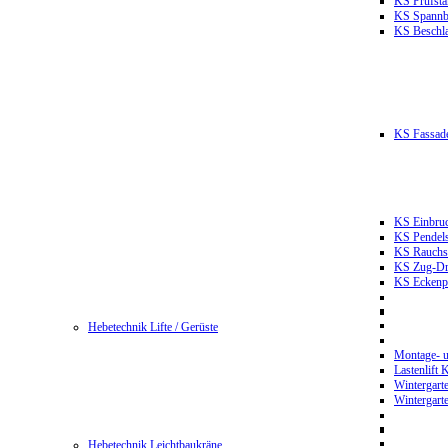
KS Prüfst
KS Spannb
KS Beschla
KS Fassade
KS Einbruc
KS Pendels
KS Rauchsc
KS Zug-Dru
KS Eckenpr
Hebetechnik Lifte / Gerüste
Montage- u
Lastenlift
Wintergart
Wintergart
Hebetechnik Leichtbaukräne