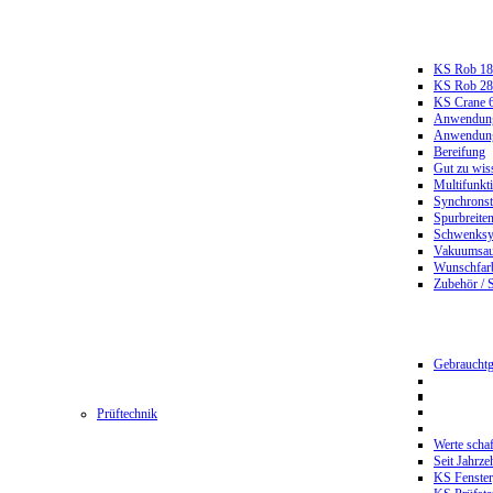
KS Rob 18
KS Rob 2
KS Crane 
Anwendungs
Anwendungs
Bereifung
Gut zu wis
Multifunkt
Synchrons
Spurbreiten
Schwenksy
Vakuumsau
Wunschfar
Zubehör / 
Gebrauchtg
Prüftechnik
Werte scha
Seit Jahrze
KS Fenster