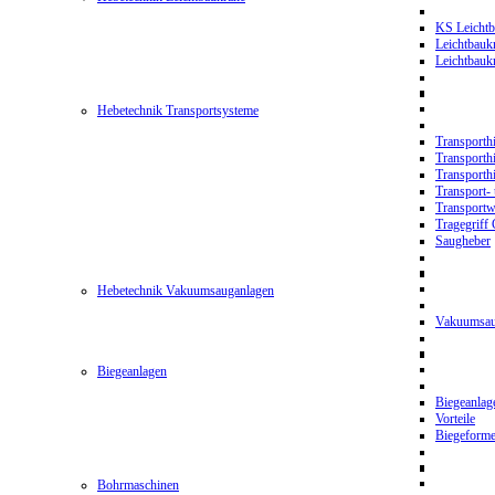
KS Leichtb
Leichtbauk
Leichtbau
Hebetechnik Transportsysteme
Transporth
Transporth
Transporth
Transport- 
Transport
Tragegriff
Saugheber
Hebetechnik Vakuumsauganlagen
Vakuumsau
Biegeanlagen
Biegeanla
Vorteile
Biegeform
Bohrmaschinen