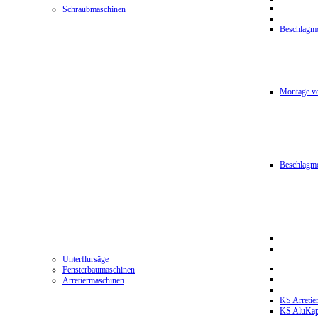
Schraubmaschinen
Beschlagmo
Montage vo
Beschlagm
Unterflursäge
Fensterbaumaschinen
Arretiermaschinen
KS Arretie
KS AluKa