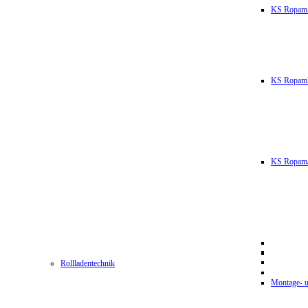
KS Ropam
KS RopamL
KS RopamJ
Rollladentechnik
Montage- u