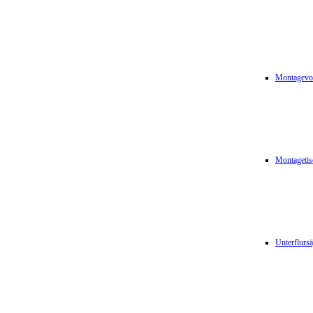
Montagevor
Montagetis
Unterflurs