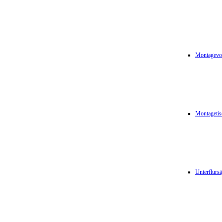
Montagevor
Montagetis
Unterflurs