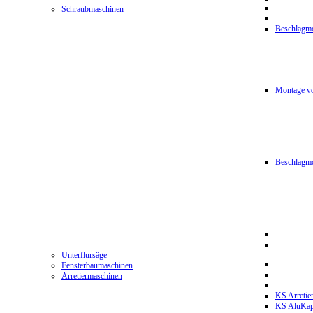
Schraubmaschinen
Beschlagmo
Montage vo
Beschlagm
Unterflursäge
Fensterbaumaschinen
Arretiermaschinen
KS Arretie
KS AluKa