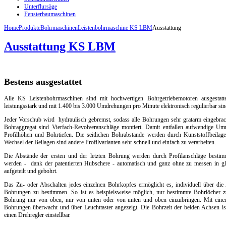
Unterflursäge
Fensterbaumaschinen
Home
Produkte
Bohrmaschinen
Leistenbohrmaschine KS LBM
Ausstattung
Ausstattung KS LBM
Bestens ausgestattet
Alle KS Leistenbohrmaschinen sind mit hochwertigen Bohrgetriebemotoren ausgestatt
leistungsstark und mit 1.400 bis 3.000 Umdrehungen pro Minute elektronisch regulierbar sin
Jeder Vorschub wird hydraulisch gebremst, sodass alle Bohrungen sehr gratarm eingebr
Bohraggregat sind Vierfach-Revolveranschläge montiert. Damit entfallen aufwendige Umr
Profilhöhen und Bohrtiefen. Die seitlichen Bohrabstände werden durch Kunststoffbeilag
Wechsel der Beilagen sind andere Profilvarianten sehr schnell und einfach zu verarbeiten.
Die Abstände der ersten und der letzten Bohrung werden durch Profilanschläge bestim
werden - dank der patentierten Hubschere - automatisch und ganz ohne zu messen in gl
aufgeteilt und gebohrt.
Das Zu- oder Abschalten jedes einzelnen Bohrkopfes ermöglicht es, individuell über die
Bohrungen zu bestimmen. So ist es beispielsweise möglich, nur bestimmte Bohrlöcher z
Bohrung nur von oben, nur von unten oder von unten und oben einzubringen. Mit eine
Bohrungen überwacht und über Leuchttaster angezeigt. Die Bohrzeit der beiden Achsen ist
einen Drehregler einstellbar.