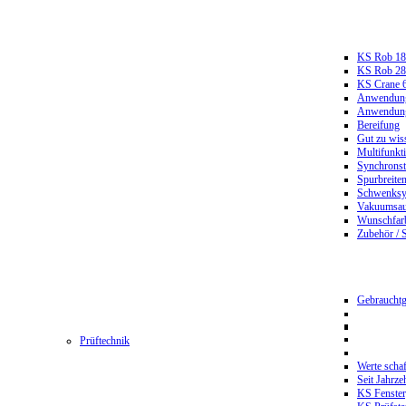
KS Rob 18
KS Rob 2
KS Crane 
Anwendungs
Anwendungs
Bereifung
Gut zu wis
Multifunkt
Synchrons
Spurbreiten
Schwenksy
Vakuumsau
Wunschfar
Zubehör / 
Gebrauchtg
Prüftechnik
Werte scha
Seit Jahrze
KS Fenster