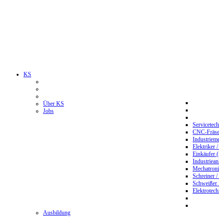
KS
Über KS
Jobs
Servicetec
CNC-Fräser
Industriem
Elektriker 
Einkäufer 
Industriean
Mechatroni
Schreiner /
Schweißer
Elektrotec
Ausbildung