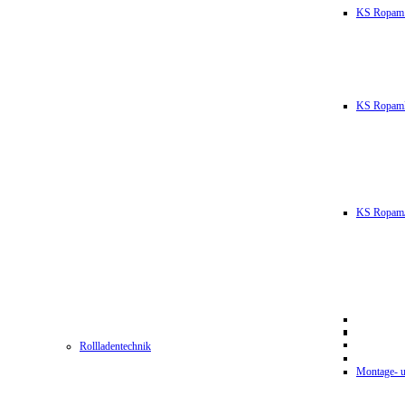
KS Ropam
KS RopamL
KS RopamJ
Rollladentechnik
Montage- u