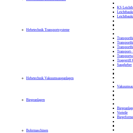
KS Leichtb
Leichtbauk
Leichtbau
Hebetechnik Transportsysteme
Transporth
Transporth
Transporth
Transport- 
Transport
Tragegriff
Saugheber
Hebetechnik Vakuumsauganlagen
Vakuumsau
Biegeanlagen
Biegeanla
Vorteile
Biegeform
Bohrmaschinen