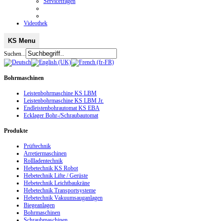
Servicefragen
Videothek
KS Menu
Suchen...
Bohrmaschinen
Leistenbohrmaschine KS LBM
Leistenbohrmaschine KS LBM Jr.
Endleistenbohrautomat KS EBA
Ecklager Bohr-/Schraubautomat
Produkte
Prüftechnik
Arretiermaschinen
Rollladentechnik
Hebetechnik KS Robot
Hebetechnik Lifte / Gerüste
Hebetechnik Leichtbaukräne
Hebetechnik Transportsysteme
Hebetechnik Vakuumsauganlagen
Biegeanlagen
Bohrmaschinen
Schraubmaschinen