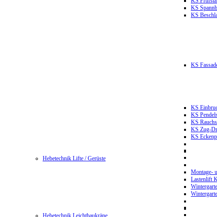
KS Prüfst
KS Spannb
KS Beschla
KS Fassade
KS Einbruc
KS Pendels
KS Rauchsc
KS Zug-Dru
KS Eckenpr
Hebetechnik Lifte / Gerüste
Montage- u
Lastenlift
Wintergart
Wintergart
Hebetechnik Leichtbaukräne