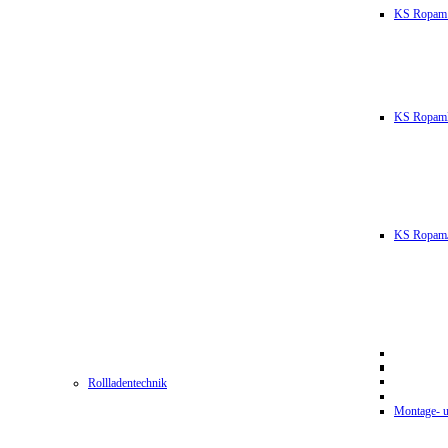
KS Ropam
KS RopamL
KS RopamJ
Rollladentechnik
Montage- u