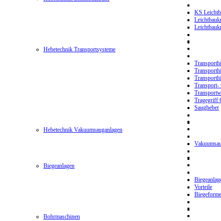
KS Leichtb
Leichtbauk
Leichtbau
Hebetechnik Transportsysteme
Transporth
Transporth
Transporth
Transport- 
Transport
Tragegriff
Saugheber
Hebetechnik Vakuumsauganlagen
Vakuumsau
Biegeanlagen
Biegeanla
Vorteile
Biegeform
Bohrmaschinen