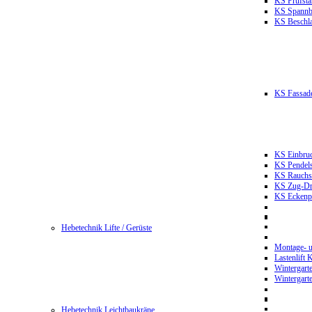
KS Prüfst
KS Spannb
KS Beschla
KS Fassade
KS Einbruc
KS Pendels
KS Rauchsc
KS Zug-Dru
KS Eckenpr
Hebetechnik Lifte / Gerüste
Montage- u
Lastenlift
Wintergart
Wintergart
Hebetechnik Leichtbaukräne