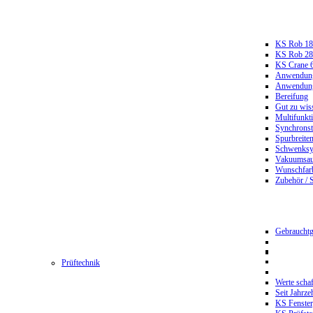
KS Rob 18
KS Rob 2
KS Crane 
Anwendungs
Anwendungs
Bereifung
Gut zu wis
Multifunkt
Synchrons
Spurbreiten
Schwenksy
Vakuumsau
Wunschfar
Zubehör / 
Gebrauchtg
Prüftechnik
Werte scha
Seit Jahrze
KS Fenster