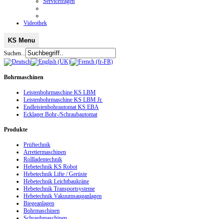
Servicefragen
Videothek
KS Menu
Suchen...
Bohrmaschinen
Leistenbohrmaschine KS LBM
Leistenbohrmaschine KS LBM Jr.
Endleistenbohrautomat KS EBA
Ecklager Bohr-/Schraubautomat
Produkte
Prüftechnik
Arretiermaschinen
Rollladentechnik
Hebetechnik KS Robot
Hebetechnik Lifte / Gerüste
Hebetechnik Leichtbaukräne
Hebetechnik Transportsysteme
Hebetechnik Vakuumsauganlagen
Biegeanlagen
Bohrmaschinen
Schraubmaschinen