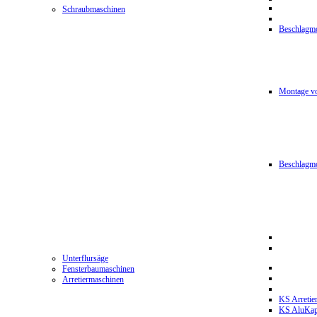
Schraubmaschinen
Beschlagmo
Montage vo
Beschlagm
Unterflursäge
Fensterbaumaschinen
Arretiermaschinen
KS Arretie
KS AluKa