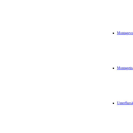
Montagevor
Montagetis
Unterflurs