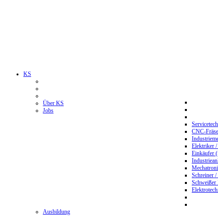
KS
Über KS
Jobs
Servicetec
CNC-Fräser
Industriem
Elektriker 
Einkäufer 
Industriean
Mechatroni
Schreiner /
Schweißer
Elektrotec
Ausbildung