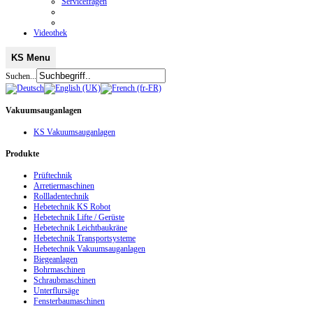
Servicefragen
Videothek
KS Menu
Suchen...
Vakuumsauganlagen
KS Vakuumsauganlagen
Produkte
Prüftechnik
Arretiermaschinen
Rollladentechnik
Hebetechnik KS Robot
Hebetechnik Lifte / Gerüste
Hebetechnik Leichtbaukräne
Hebetechnik Transportsysteme
Hebetechnik Vakuumsauganlagen
Biegeanlagen
Bohrmaschinen
Schraubmaschinen
Unterflursäge
Fensterbaumaschinen