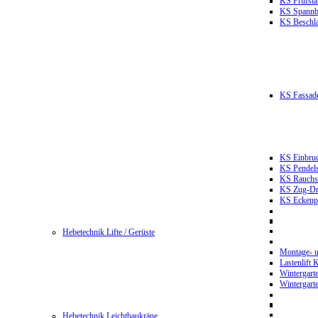
KS Prüfst
KS Spannb
KS Beschla
KS Fassade
KS Einbruc
KS Pendels
KS Rauchsc
KS Zug-Dru
KS Eckenpr
Hebetechnik Lifte / Gerüste
Montage- u
Lastenlift
Wintergart
Wintergart
Hebetechnik Leichtbaukräne