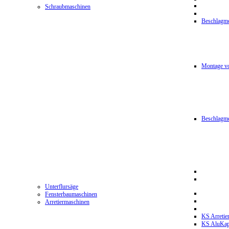
Schraubmaschinen
Beschlagmo
Montage vo
Beschlagm
Unterflursäge
Fensterbaumaschinen
Arretiermaschinen
KS Arretie
KS AluKa