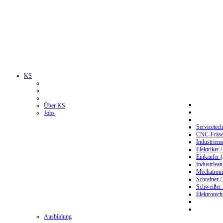
KS
Über KS
Jobs
Servicetec
CNC-Fräser
Industriem
Elektriker 
Einkäufer 
Industriean
Mechatroni
Schreiner /
Schweißer
Elektrotec
Ausbildung