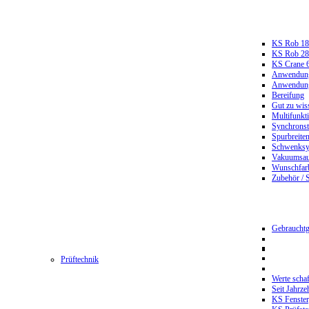
KS Rob 18
KS Rob 2
KS Crane 
Anwendungs
Anwendungs
Bereifung
Gut zu wis
Multifunkt
Synchrons
Spurbreiten
Schwenksy
Vakuumsau
Wunschfar
Zubehör / 
Gebrauchtg
Prüftechnik
Werte scha
Seit Jahrze
KS Fenster