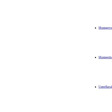
Montagevor
Montagetis
Unterflurs