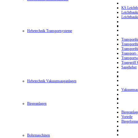
KS Leichtb
Leichtbauk
Leichtbau
Hebetechnik Transportsysteme
Transporth
Transporth
Transporth
Transport- 
Transport
Tragegriff
Saugheber
Hebetechnik Vakuumsauganlagen
Vakuumsau
Biegeanlagen
Biegeanla
Vorteile
Biegeform
Bohrmaschinen