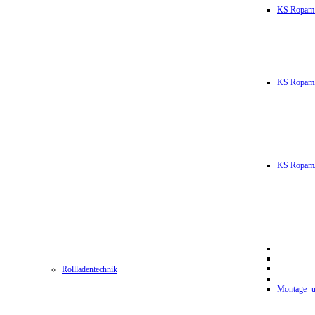
KS Ropam
KS RopamL
KS RopamJ
Rollladentechnik
Montage- u