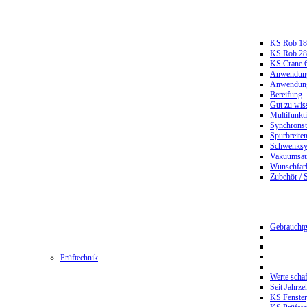
KS Rob 18
KS Rob 2
KS Crane 
Anwendungs
Anwendungs
Bereifung
Gut zu wis
Multifunkt
Synchrons
Spurbreiten
Schwenksy
Vakuumsau
Wunschfar
Zubehör / 
Gebrauchtg
Prüftechnik
Werte scha
Seit Jahrze
KS Fenster