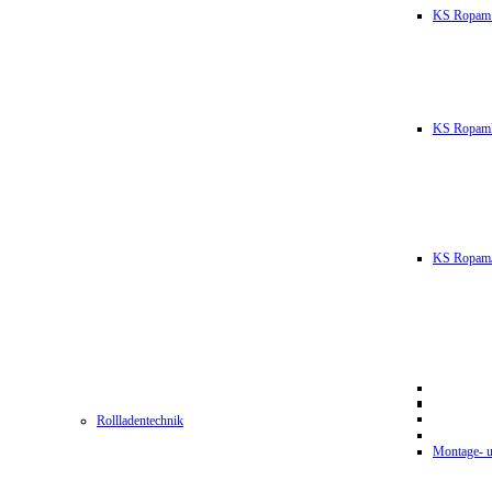
KS Ropam
KS RopamL
KS RopamJ
Rollladentechnik
Montage- u