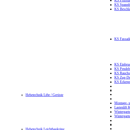
KS Prüfst
KS Spannb
KS Beschla
KS Fassade
KS Einbruc
KS Pendels
KS Rauchsc
KS Zug-Dru
KS Eckenpr
Hebetechnik Lifte / Gerüste
Montage- u
Lastenlift
Wintergart
Wintergart
Hebetechnik Leichtbaukräne