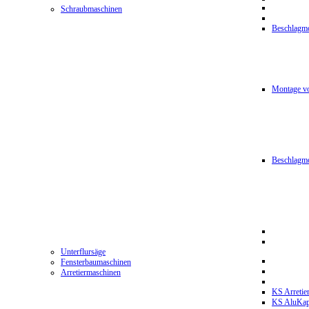
Schraubmaschinen
Beschlagmo
Montage vo
Beschlagm
Unterflursäge
Fensterbaumaschinen
Arretiermaschinen
KS Arretie
KS AluKa