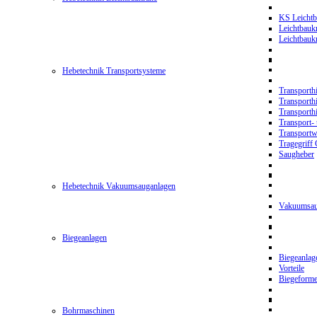
KS Leichtb
Leichtbauk
Leichtbau
Hebetechnik Transportsysteme
Transporth
Transporth
Transporth
Transport- 
Transport
Tragegriff
Saugheber
Hebetechnik Vakuumsauganlagen
Vakuumsau
Biegeanlagen
Biegeanla
Vorteile
Biegeform
Bohrmaschinen