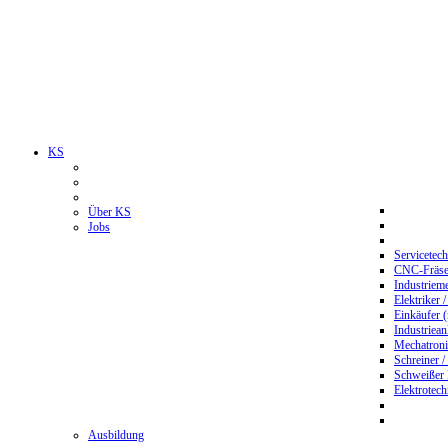
KS
Über KS
Jobs
Servicetec
CNC-Fräser
Industriem
Elektriker 
Einkäufer 
Industriean
Mechatroni
Schreiner /
Schweißer
Elektrotec
Ausbildung