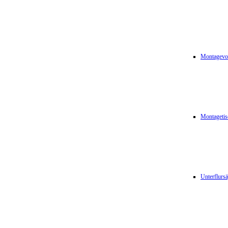
Montagevor
Montagetis
Unterflurs