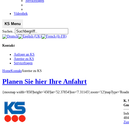
Servicefragen
Videothek
KS Menu
Suchen...
Kontakt
Anfrage an KS
Anreise zu KS
Servicefragen
Home
Kontakt
Anreise zu KS
Planen Sie hier Ihre Anfahrt
{mosmap width='850'|height='450'|lat='52.37854'|lon='7.31145'| zoom='12'|mapType='Roadma
K. 
Gm
Indu
484
Zum