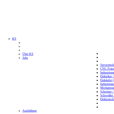
KS
Über KS
Jobs
Servicetec
CNC-Fräser
Industriem
Elektriker 
Einkäufer 
Industriean
Mechatroni
Schreiner /
Schweißer
Elektrotec
Ausbildung