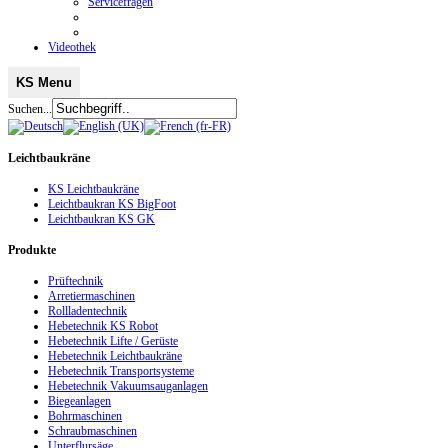
Servicefragen
Videothek
KS Menu
Suchen...
Leichtbaukräne
KS Leichtbaukräne
Leichtbaukran KS BigFoot
Leichtbaukran KS GK
Produkte
Prüftechnik
Arretiermaschinen
Rollladentechnik
Hebetechnik KS Robot
Hebetechnik Lifte / Gerüste
Hebetechnik Leichtbaukräne
Hebetechnik Transportsysteme
Hebetechnik Vakuumsauganlagen
Biegeanlagen
Bohrmaschinen
Schraubmaschinen
Unterflursäge