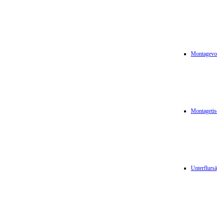
Montagevor
Montagetis
Unterflurs