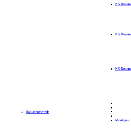
KS Ropam
KS RopamL
KS RopamJ
Rollladentechnik
Montage- u