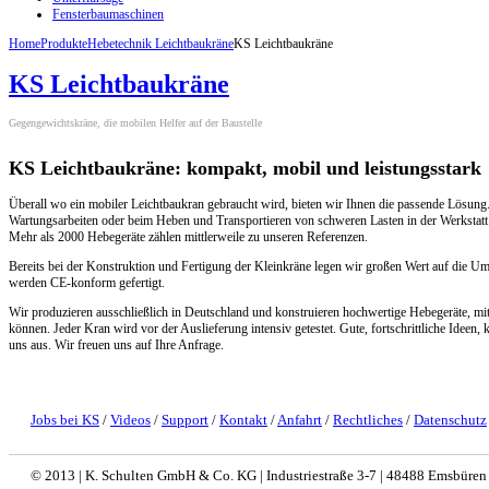
Fensterbaumaschinen
Home
Produkte
Hebetechnik Leichtbaukräne
KS Leichtbaukräne
KS Leichtbaukräne
Gegengewichtskräne, die mobilen Helfer auf der Baustelle
KS Leichtbaukräne: kompakt, mobil und leistungsstark
Überall wo ein mobiler Leichtbaukran gebraucht wird, bieten wir Ihnen die passende Lösung
Wartungsarbeiten oder beim Heben und Transportieren von schweren Lasten in der Werkstatt o
Mehr als 2000 Hebegeräte zählen mittlerweile zu unseren Referenzen.
Bereits bei der Konstruktion und Fertigung der Kleinkräne legen wir großen Wert auf die U
werden CE-konform gefertigt.
Wir produzieren ausschließlich in Deutschland und konstruieren hochwertige Hebegeräte, mi
können. Jeder Kran wird vor der Auslieferung intensiv getestet. Gute, fortschrittliche Ideen
uns aus. Wir freuen uns auf Ihre Anfrage.
Jobs bei KS
/
Videos
/
Support
/
Kontakt
/
Anfahrt
/
Rechtliches
/
Datenschutz
© 2013 | K. Schulten GmbH & Co. KG | Industriestraße 3-7 | 48488 Emsbüren