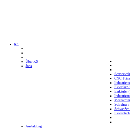
KS
Über KS
Jobs
Servicetec
CNC-Fräser
Industriem
Elektriker 
Einkäufer 
Industriean
Mechatroni
Schreiner /
Schweißer
Elektrotec
Ausbildung