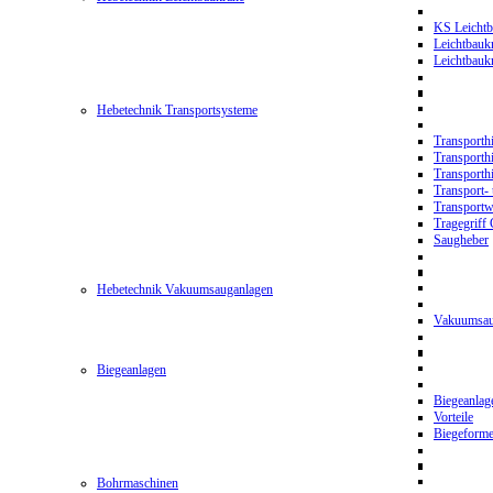
KS Leichtb
Leichtbauk
Leichtbau
Hebetechnik Transportsysteme
Transporth
Transporth
Transporth
Transport- 
Transport
Tragegriff
Saugheber
Hebetechnik Vakuumsauganlagen
Vakuumsau
Biegeanlagen
Biegeanla
Vorteile
Biegeform
Bohrmaschinen