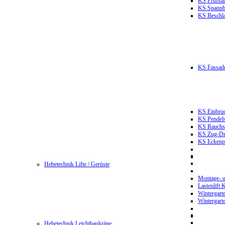
KS Prüfst
KS Spannb
KS Beschla
KS Fassade
KS Einbruc
KS Pendels
KS Rauchsc
KS Zug-Dru
KS Eckenpr
Hebetechnik Lifte / Gerüste
Montage- u
Lastenlift
Wintergart
Wintergart
Hebetechnik Leichtbaukräne