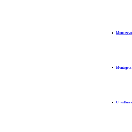
Montagevor
Montagetis
Unterflurs