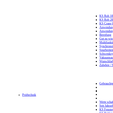
KS Rob 18
KS Rob 2
KS Crane 
Anwendungs
Anwendungs
Bereifung
Gut zu wis
Multifunkt
Synchrons
Spurbreiten
Schwenksy
Vakuumsau
Wunschfar
Zubehör / 
Gebrauchtg
Prüftechnik
Werte scha
Seit Jahrze
KS Fenster