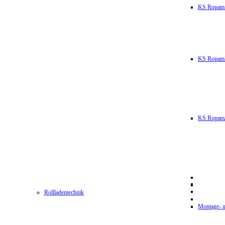
KS Ropam
KS RopamL
KS RopamJ
Rollladentechnik
Montage- u