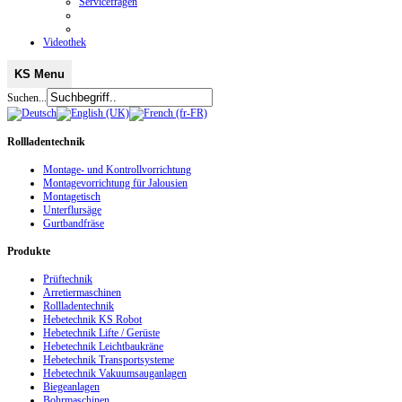
Servicefragen
Videothek
KS Menu
Suchen...
Rollladentechnik
Montage- und Kontrollvorrichtung
Montagevorrichtung für Jalousien
Montagetisch
Unterflursäge
Gurtbandfräse
Produkte
Prüftechnik
Arretiermaschinen
Rollladentechnik
Hebetechnik KS Robot
Hebetechnik Lifte / Gerüste
Hebetechnik Leichtbaukräne
Hebetechnik Transportsysteme
Hebetechnik Vakuumsauganlagen
Biegeanlagen
Bohrmaschinen