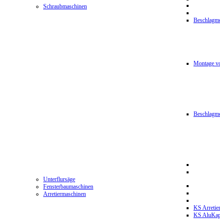
Schraubmaschinen
Beschlagmo
Montage vo
Beschlagm
Unterflursäge
Fensterbaumaschinen
Arretiermaschinen
KS Arretie
KS AluKa