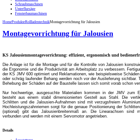
Schraubmaschinen
Unterflursäge
Fensterbaumaschinen
Home
Produkte
Rollladentechnik
Montagevorrichtung für Jalousien
Montagevorrichtung für Jalousien
KS Jalousienmontagevorrichtung: effizient, ergonomisch und bedienerf
Die Anlage ist für die Montage und für die Kontrolle von Jalousien konstrui
die Ergonomie und die Produktivität am Arbeitsplatz zu verbessern. Ferti
der KS JMV 600 optimiert und Reklamationen, wie beispielsweise Schäden i
oder schräg laufender Behang werden noch vor der Auslieferung sichtbar. 
Behebung der Schäden auf der Baustelle lassen sich somit vorab schon ve
Nur hochwertige, ausgesuchte Materialien kommen in der JMV zum Ein
besteht aus einem stabil dimensionierten Gestell aus Stahl. Die verti
Schlitten und die Jalousien-Aufnahmen sind mit verzugsfreiem Aluminiump
Hochleistungszahnriemen sorgt für die genaue Positionierung der Schlitten
(optional) gibt das Jalousienbreitenmaß an. Die Linearachsen sind m
verbunden und werden mit einem Servomotor angetrieben.
Details
Ausstattung