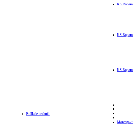
KS Ropam
KS RopamL
KS RopamJ
Rollladentechnik
Montage- u