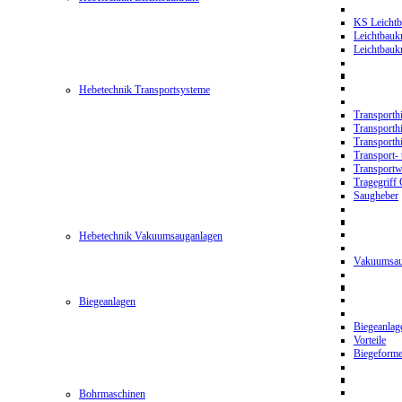
KS Leichtb
Leichtbauk
Leichtbau
Hebetechnik Transportsysteme
Transporth
Transporth
Transporth
Transport- 
Transport
Tragegriff
Saugheber
Hebetechnik Vakuumsauganlagen
Vakuumsau
Biegeanlagen
Biegeanla
Vorteile
Biegeform
Bohrmaschinen