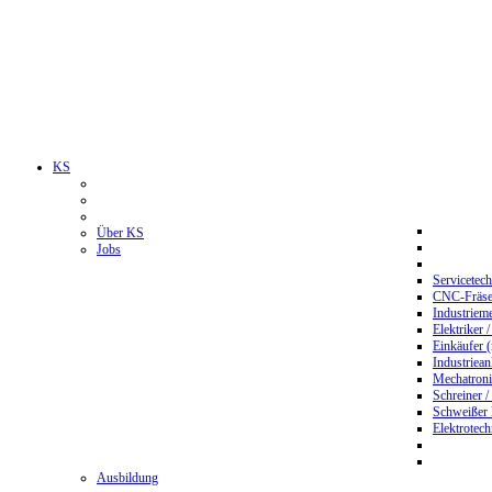
KS
Über KS
Jobs
Servicetec
CNC-Fräser
Industriem
Elektriker 
Einkäufer 
Industriean
Mechatroni
Schreiner /
Schweißer
Elektrotec
Ausbildung