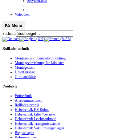
Servicefragen
Videothek
KS Menu
Suchen...
Rollladentechnik
Montage- und Kontrollvorrichtung
Montagevorrichtung für Jalousien
Montagetisch
Unterflursäge
Gurtbandfräse
Produkte
Prüftechnik
Arretiermaschinen
Rollladentechnik
Hebetechnik KS Robot
Hebetechnik Lifte / Gerüste
Hebetechnik Leichtbaukräne
Hebetechnik Transportsysteme
Hebetechnik Vakuumsauganlagen
Biegeanlagen
Bohrmaschinen