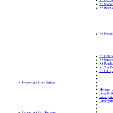
KS Prüfst
KS Spannb
KS Beschla
KS Fassade
KS Einbruc
KS Pendels
KS Rauchsc
KS Zug-Dru
KS Eckenpr
Hebetechnik Lifte / Gerüste
Montage- u
Lastenlift
Wintergart
Wintergart
Hebetechnik Leichtbaukräne