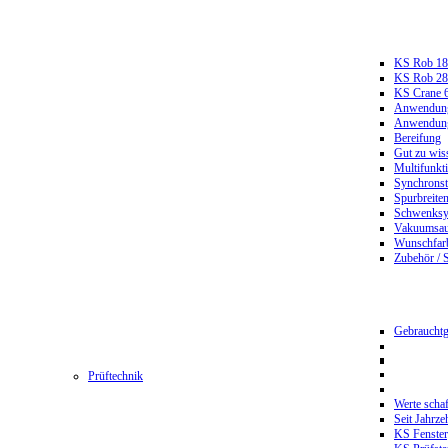
KS Rob 18
KS Rob 2
KS Crane 
Anwendungs
Anwendungs
Bereifung
Gut zu wis
Multifunkt
Synchrons
Spurbreiten
Schwenksy
Vakuumsau
Wunschfar
Zubehör / 
Gebrauchtg
Prüftechnik
Werte scha
Seit Jahrze
KS Fenster