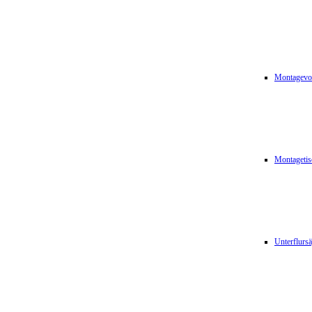
Montagevor
Montagetis
Unterflurs