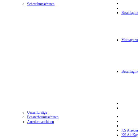
Schraubmaschinen
Beschlagmo
Montage vo
Beschlagm
Unterflursäge
Fensterbaumaschinen
Arretiermaschinen
KS Arretie
KS AluKa