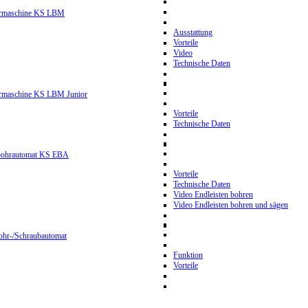
hrmaschine KS LBM
Ausstattung
Vorteile
Video
Technische Daten
hrmaschine KS LBM Junior
Vorteile
Technische Daten
nbohrautomat KS EBA
Vorteile
Technische Daten
Video Endleisten bohren
Video Endleisten bohren und sägen
ohr-/Schraubautomat
Funktion
Vorteile