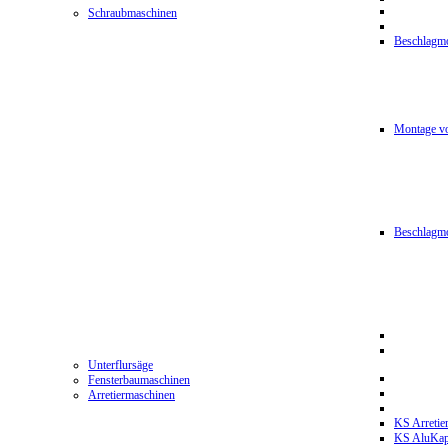
Schraubmaschinen
Beschlagmo
Montage vo
Beschlagm
Unterflursäge
Fensterbaumaschinen
Arretiermaschinen
KS Arretie
KS AluKa