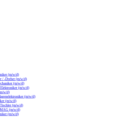
hniker (m/w/d)
 / -Dreher (m/w/d)
echaniker (m/w/d)
/ Elektroniker (m/w/d)
(m/w/d)
lagenelektroniker (m/w/d)
ker (m/w/d)
 Tischler (m/w/d)
 MAG (m/w/d)
hniker (m/w/d)