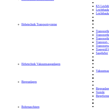
KS Leichtb
Leichtbauk
Leichtbau
Hebetechnik Transportsysteme
Transporth
Transporth
Transporth
Transport- 
Transport
Tragegriff
Saugheber
Hebetechnik Vakuumsauganlagen
Vakuumsau
Biegeanlagen
Biegeanla
Vorteile
Biegeform
Bohrmaschinen