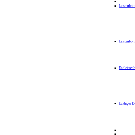
Leistenbo
Leistenbo
Endleiste
Ecklager B