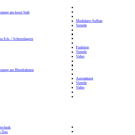
ntage am losen Stab
Modularer Aufbau
Vorteile
n Eck- / Scherenlagern
Funktion
Vorteile
Video
ontage am Blendrahmen
Ausstattung
Vorteile
Video
rtechnik
p Duo