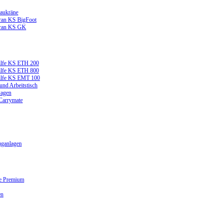
aukräne
ran KS BigFoot
kran KS GK
ilfe KS ETH 200
ilfe KS ETH 800
ilfe KS EMT 100
und Arbeitstisch
wagen
 Carrymate
ganlagen
ge Premium
en