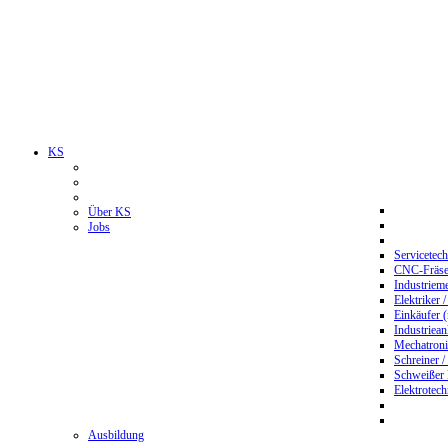
KS
Über KS
Jobs
Servicetec
CNC-Fräser
Industriem
Elektriker 
Einkäufer 
Industriean
Mechatroni
Schreiner /
Schweißer
Elektrotec
Ausbildung