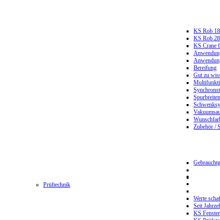
KS Rob 18
KS Rob 2
KS Crane 
Anwendungs
Anwendungs
Bereifung
Gut zu wis
Multifunkt
Synchrons
Spurbreiten
Schwenksy
Vakuumsau
Wunschfar
Zubehör / 
Gebrauchtg
Prüftechnik
Werte scha
Seit Jahrze
KS Fenster