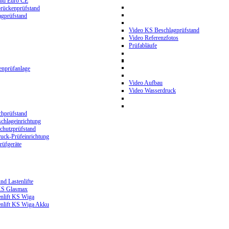
and Euro CE
rückenprüfstand
gprüfstand
Video KS Beschlagprüfstand
Video Referenzfotos
Prüfabläufe
nprüfanlage
Video Aufbau
Video Wasserdruck
hprüfstand
chlageinrichtung
hutzprüfstand
ck-Prüfeinrichtung
üfgeräte
nd Lastenlifte
 KS Glasmax
enlift KS Wiga
enlift KS Wiga Akku