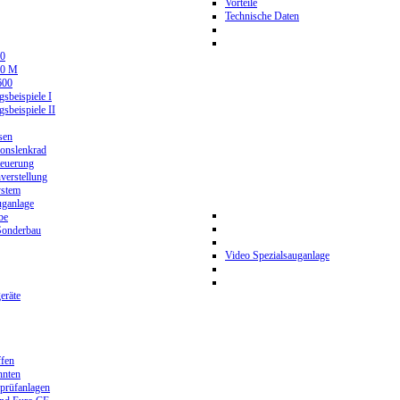
Vorteile
Technische Daten
0
80 M
600
beispiele I
beispiele II
sen
ionslenkrad
teuerung
verstellung
stem
ganlage
be
Sonderbau
Video Spezialsauganlage
eräte
ffen
hnten
prüfanlagen