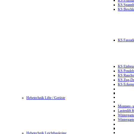
KS Prüfst
KS Spannb
KS Beschla
KS Fassade
KS Einbruc
KS Pendels
KS Rauchsc
KS Zug-Dru
KS Eckenpr
Hebetechnik Lifte / Gerüste
Montage- u
Lastenlift
Wintergart
Wintergart
Hebetechnik Leichtbaukräne