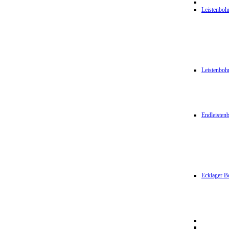
Leistenbo
Leistenbo
Endleiste
Ecklager B