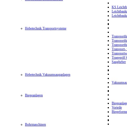
KS Leichtb
Leichtbauk
Leichtbau
Hebetechnik Transportsysteme
Transporth
Transporth
Transporth
Transport- 
Transport
Tragegriff
Saugheber
Hebetechnik Vakuumsauganlagen
Vakuumsau
Biegeanlagen
Biegeanla
Vorteile
Biegeform
Bohrmaschinen