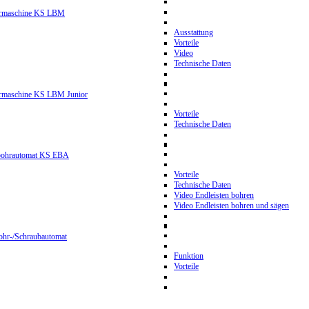
hrmaschine KS LBM
Ausstattung
Vorteile
Video
Technische Daten
hrmaschine KS LBM Junior
Vorteile
Technische Daten
nbohrautomat KS EBA
Vorteile
Technische Daten
Video Endleisten bohren
Video Endleisten bohren und sägen
ohr-/Schraubautomat
Funktion
Vorteile