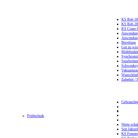
KS Rob 18
KS Rob 2
KS Crane 
Anwendungs
Anwendungs
Bereifung
Gut zu wis
Multifunkt
Synchrons
Spurbreiten
Schwenksy
Vakuumsau
Wunschfar
Zubehör / 
Gebrauchtg
Prüftechnik
Werte scha
Seit Jahrze
KS Fenster