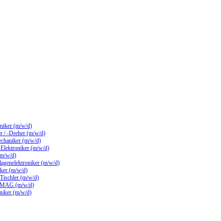
hniker (m/w/d)
 / -Dreher (m/w/d)
echaniker (m/w/d)
/ Elektroniker (m/w/d)
(m/w/d)
lagenelektroniker (m/w/d)
ker (m/w/d)
 Tischler (m/w/d)
 MAG (m/w/d)
hniker (m/w/d)