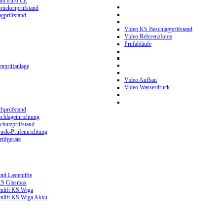
and Euro CE
rückenprüfstand
gprüfstand
Video KS Beschlagprüfstand
Video Referenzfotos
Prüfabläufe
nprüfanlage
Video Aufbau
Video Wasserdruck
hprüfstand
chlageinrichtung
hutzprüfstand
ck-Prüfeinrichtung
üfgeräte
nd Lastenlifte
 KS Glasmax
enlift KS Wiga
enlift KS Wiga Akku