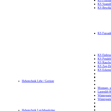
KS Prüfst
KS Spannb
KS Beschla
KS Fassade
KS Einbruc
KS Pendels
KS Rauchsc
KS Zug-Dru
KS Eckenpr
Hebetechnik Lifte / Gerüste
Montage- u
Lastenlift
Wintergart
Wintergart
Hebetechnik Leichtbaukräne