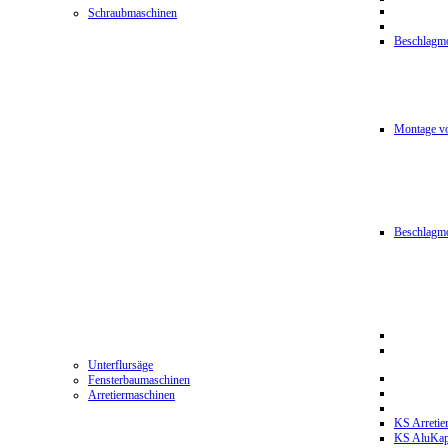
Schraubmaschinen
Beschlagmo
Montage vo
Beschlagm
Unterflursäge
Fensterbaumaschinen
Arretiermaschinen
KS Arretie
KS AluKa