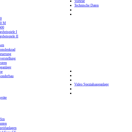
Vorteile
Technische Daten
0
80 M
600
beispiele I
beispiele II
sen
ionslenkrad
teuerung
verstellung
stem
ganlage
be
Sonderbau
Video Spezialsauganlage
eräte
ffen
hnten
prüfanlagen