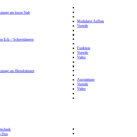
ntage am losen Stab
Modularer Aufbau
Vorteile
n Eck- / Scherenlagern
Funktion
Vorteile
Video
ontage am Blendrahmen
Ausstattung
Vorteile
Video
rtechnik
p Duo