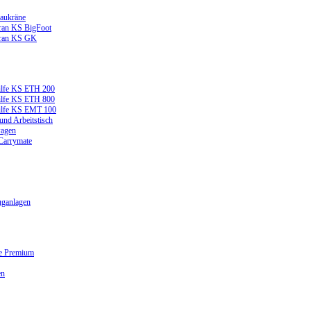
aukräne
ran KS BigFoot
kran KS GK
ilfe KS ETH 200
ilfe KS ETH 800
ilfe KS EMT 100
und Arbeitstisch
wagen
 Carrymate
ganlagen
ge Premium
en