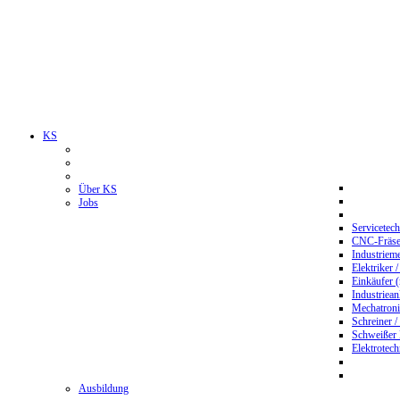
KS
Über KS
Jobs
Servicetec
CNC-Fräser
Industriem
Elektriker 
Einkäufer 
Industriean
Mechatroni
Schreiner /
Schweißer
Elektrotec
Ausbildung