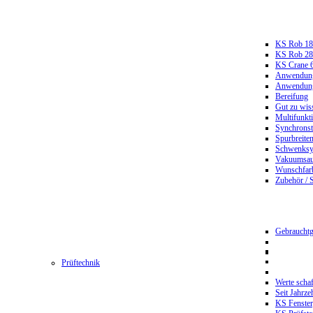
KS Rob 18
KS Rob 2
KS Crane 
Anwendungs
Anwendungs
Bereifung
Gut zu wis
Multifunkt
Synchrons
Spurbreiten
Schwenksy
Vakuumsau
Wunschfar
Zubehör / 
Gebrauchtg
Prüftechnik
Werte scha
Seit Jahrze
KS Fenster