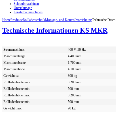
Schraubmaschinen
Unterflursäge
Fensterbaumaschinen
Home
Produkte
Rollladentechnik
Montage- und Kontrollvorrichtung
Technische Daten
Technische Informationen KS MKR
Stromanschluss
400 V, 50 Hz
Maschinenlänge
4.400 mm
Maschinenbreite
1.700 mm
Maschinenhöhe
4.100 mm
Gewicht ca.
800 kg
Rollladenbreite max.
3.200 mm
Rollladenbreite min.
500 mm
Rollladenhöhe max.
3.200 mm
Rollladenbreite min.
500 mm
Gewicht max.
90 kg