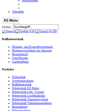
Servicefragen
Videothek
KS Menu
Suchen...
Rollladentechnik
Montage- und Kontrollvorrichtung
Montagevorrichtung für Jalousien
Montagetisch
Unterflursäge
Gurtbandfräse
Produkte
Prüftechnik
Arretiermaschinen
Rollladentechnik
Hebetechnik KS Robot
Hebetechnik Lifte / Gerüste
Hebetechnik Leichtbaukräne
Hebetechnik Transportsysteme
Hebetechnik Vakuumsauganlagen
Biegeanlagen
Bohrmaschinen