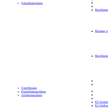
Schraubmaschinen
Beschlagmo
Montage vo
Beschlagm
Unterflursäge
Fensterbaumaschinen
Arretiermaschinen
KS Arretie
KS AluKa