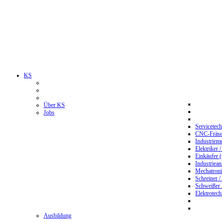
KS
Über KS
Jobs
Servicetec
CNC-Fräser
Industriem
Elektriker 
Einkäufer 
Industriean
Mechatroni
Schreiner /
Schweißer
Elektrotec
Ausbildung