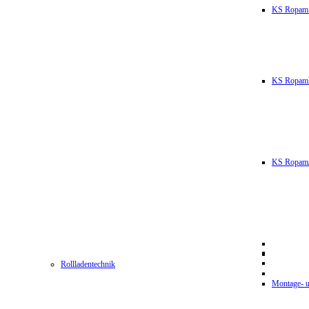
KS Ropam
KS RopamL
KS RopamJ
Rollladentechnik
Montage- u