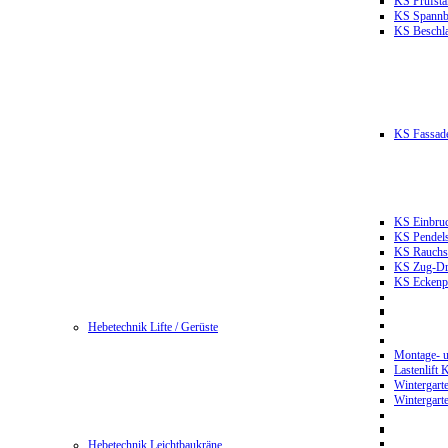
KS Prüfst
KS Spannb
KS Beschla
KS Fassade
KS Einbruc
KS Pendels
KS Rauchsc
KS Zug-Dru
KS Eckenpr
Hebetechnik Lifte / Gerüste
Montage- u
Lastenlift
Wintergart
Wintergart
Hebetechnik Leichtbaukräne