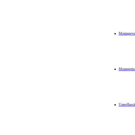
Montagevor
Montagetis
Unterflurs