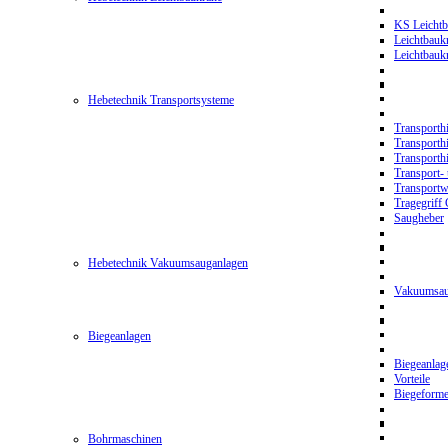
KS Leichtb
Leichtbauk
Leichtbau
Hebetechnik Transportsysteme
Transporth
Transporth
Transporth
Transport- 
Transport
Tragegriff
Saugheber
Hebetechnik Vakuumsauganlagen
Vakuumsau
Biegeanlagen
Biegeanla
Vorteile
Biegeform
Bohrmaschinen