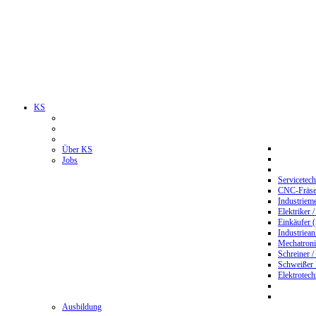
KS
Über KS
Jobs
Servicetec
CNC-Fräser
Industriem
Elektriker 
Einkäufer 
Industriean
Mechatroni
Schreiner /
Schweißer
Elektrotec
Ausbildung