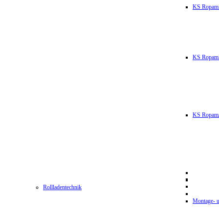
KS Ropam
KS RopamL
KS RopamJ
Rollladentechnik
Montage- u