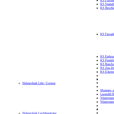
KS Prüfst
KS Spannb
KS Beschla
KS Fassade
KS Einbruc
KS Pendels
KS Rauchsc
KS Zug-Dru
KS Eckenpr
Hebetechnik Lifte / Gerüste
Montage- u
Lastenlift
Wintergart
Wintergart
Hebetechnik Leichtbaukräne