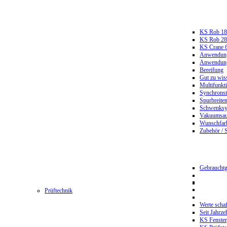
KS Rob 18
KS Rob 2
KS Crane 
Anwendungs
Anwendungs
Bereifung
Gut zu wis
Multifunkt
Synchrons
Spurbreiten
Schwenksy
Vakuumsau
Wunschfar
Zubehör / 
Gebrauchtg
Prüftechnik
Werte scha
Seit Jahrze
KS Fenster