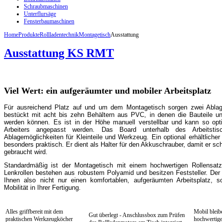
Schraubmaschinen
Unterflursäge
Fensterbaumaschinen
Home
Produkte
Rollladentechnik
Montagetisch
Ausstattung
Ausstattung KS RMT
Viel Wert: ein aufgeräumter und mobiler Arbeitsplatz
Für ausreichend Platz auf und um dem Montagetisch sorgen zwei Ablag
bestückt mit acht bis zehn Behältern aus PVC, in denen die Bauteile u
werden können. Es ist in der Höhe manuell verstellbar und kann so opt
Arbeiters angepasst werden. Das Board unterhalb des Arbeitstisc
Ablagemöglichkeiten für Kleinteile und Werkzeug. Ein optional erhältlicher
besonders praktisch. Er dient als Halter für den Akkuschrauber, damit er schn
gebraucht wird.
Standardmäßig ist der Montagetisch mit einem hochwertigen Rollensatz 
Lenkrollen bestehen aus robustem Polyamid und besitzen Feststeller. Der
Ihnen also nicht nur einen komfortablen, aufgeräumten Arbeitsplatz, s
Mobilität in Ihrer Fertigung.
Alles griffbereit mit dem
Mobil bleib
Gut überlegt - Anschlussbox zum Prüfen
praktischen Werkzeugköcher
hochwertige