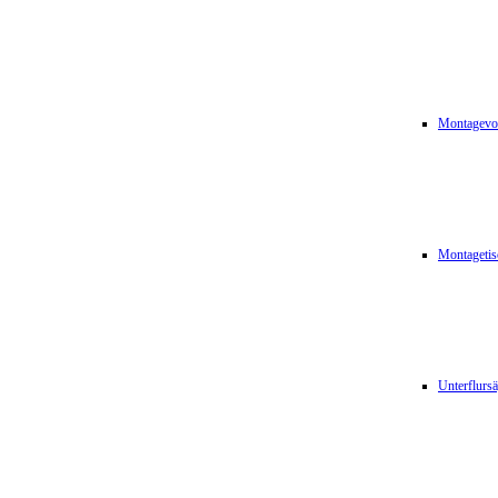
Montagevor
Montagetis
Unterflurs