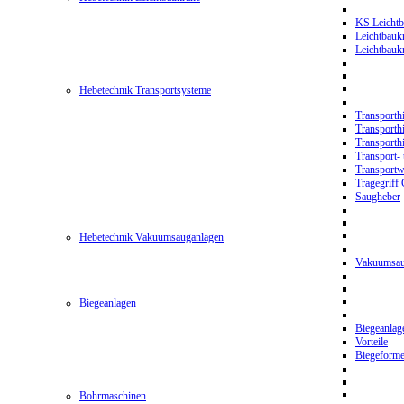
KS Leichtb
Leichtbauk
Leichtbau
Hebetechnik Transportsysteme
Transporth
Transporth
Transporth
Transport- 
Transport
Tragegriff
Saugheber
Hebetechnik Vakuumsauganlagen
Vakuumsau
Biegeanlagen
Biegeanla
Vorteile
Biegeform
Bohrmaschinen