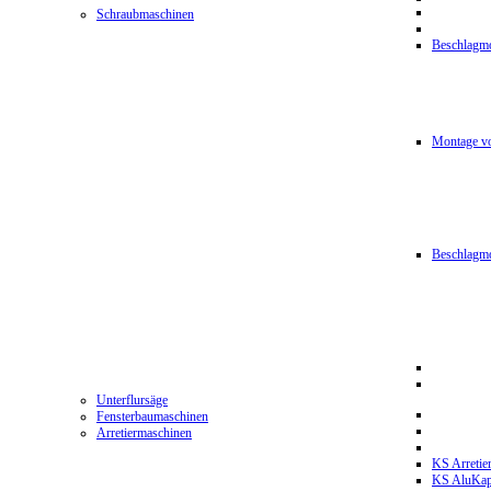
Schraubmaschinen
Beschlagmo
Montage vo
Beschlagm
Unterflursäge
Fensterbaumaschinen
Arretiermaschinen
KS Arretie
KS AluKa