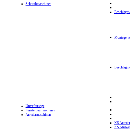
Schraubmaschinen
Beschlagmo
Montage vo
Beschlagm
Unterflursäge
Fensterbaumaschinen
Arretiermaschinen
KS Arretie
KS AluKa