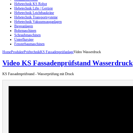
Hebetechnik KS Robot
Hebetechnik Lifte / Gerüste
Hebetechnik Leichtbaukräne
Hebetechnik Transportsysteme
Hebetechnik Vakuumsauganlagen
Biegeanlagen
Bohrmaschinen
Schraubmaschinen
Unterflursäge
Fensterbaumaschinen
Home
Produkte
Prüftechnik
KS Fassadenprüfanlage
Video Wasserdruck
Video KS Fassadenprüfstand Wasserdruck
KS Fassadenprüfstand - Wasserprüfung mit Druck