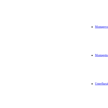
Montagevor
Montagetis
Unterflurs