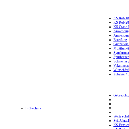
KS Rob 18
KS Rob 2
KS Crane 
Anwendungs
Anwendungs
Bereifung
Gut zu wis
Multifunkt
Synchrons
Spurbreiten
Schwenksy
Vakuumsau
Wunschfar
Zubehör / 
Gebrauchtg
Prüftechnik
Werte scha
Seit Jahrze
KS Fenster