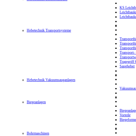
KS Leichtb
Leichtbauk
Leichtbau
Hebetechnik Transportsysteme
Transporth
Transporth
Transporth
Transport- 
Transport
Tragegriff
Saugheber
Hebetechnik Vakuumsauganlagen
Vakuumsau
Biegeanlagen
Biegeanla
Vorteile
Biegeform
Bohrmaschinen