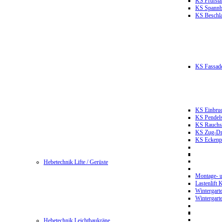
KS Prüfst
KS Spannb
KS Beschla
KS Fassade
KS Einbruc
KS Pendels
KS Rauchsc
KS Zug-Dru
KS Eckenpr
Hebetechnik Lifte / Gerüste
Montage- u
Lastenlift
Wintergart
Wintergart
Hebetechnik Leichtbaukräne