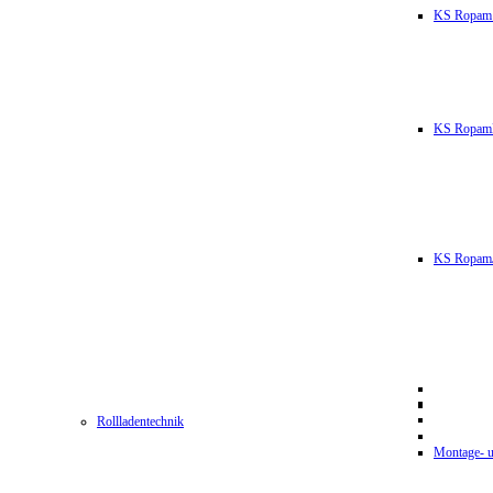
KS Ropam
KS RopamL
KS RopamJ
Rollladentechnik
Montage- u