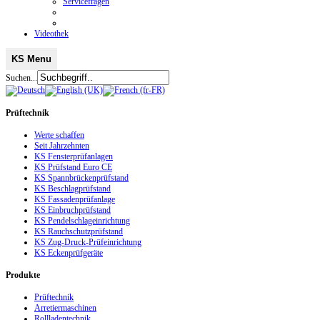
Servicefragen
Videothek
KS Menu
Suchen...
Prüftechnik
Werte schaffen
Seit Jahrzehnten
KS Fensterprüfanlagen
KS Prüfstand Euro CE
KS Spannbrückenprüfstand
KS Beschlagprüfstand
KS Fassadenprüfanlage
KS Einbruchprüfstand
KS Pendelschlageinrichtung
KS Rauchschutzprüfstand
KS Zug-Druck-Prüfeinrichtung
KS Eckenprüfgeräte
Produkte
Prüftechnik
Arretiermaschinen
Rollladentechnik