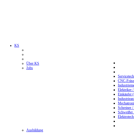
KS
Über KS
Jobs
Servicetec
CNC-Fräser
Industriem
Elektriker 
Einkäufer 
Industriean
Mechatroni
Schreiner /
Schweißer
Elektrotec
Ausbildung