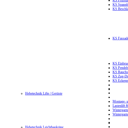
KS Prüfst
KS Spannb
KS Beschla
KS Fassade
KS Einbruc
KS Pendels
KS Rauchsc
KS Zug-Dru
KS Eckenpr
Hebetechnik Lifte / Gerüste
Montage- u
Lastenlift
Wintergart
Wintergart
Hebetechnik Leichtbaukräne