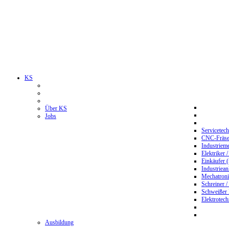
KS
Über KS
Jobs
Servicetec
CNC-Fräser
Industriem
Elektriker 
Einkäufer 
Industriean
Mechatroni
Schreiner /
Schweißer
Elektrotec
Ausbildung