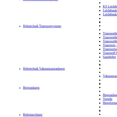
KS Leichtb
Leichtbauk
Leichtbau
Hebetechnik Transportsysteme
Transporth
Transporth
Transporth
Transport- 
Transport
Tragegriff
Saugheber
Hebetechnik Vakuumsauganlagen
Vakuumsau
Biegeanlagen
Biegeanla
Vorteile
Biegeform
Bohrmaschinen