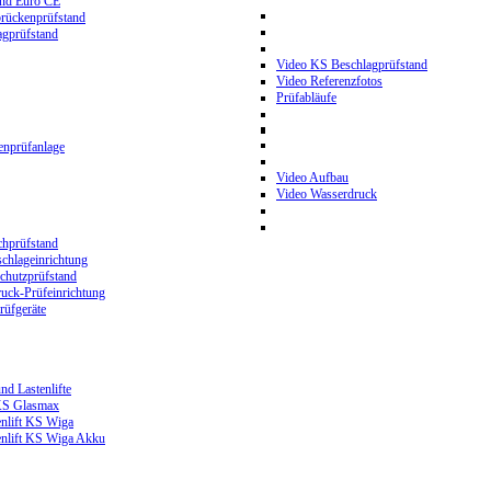
and Euro CE
rückenprüfstand
gprüfstand
Video KS Beschlagprüfstand
Video Referenzfotos
Prüfabläufe
nprüfanlage
Video Aufbau
Video Wasserdruck
hprüfstand
chlageinrichtung
hutzprüfstand
ck-Prüfeinrichtung
üfgeräte
nd Lastenlifte
 KS Glasmax
enlift KS Wiga
enlift KS Wiga Akku