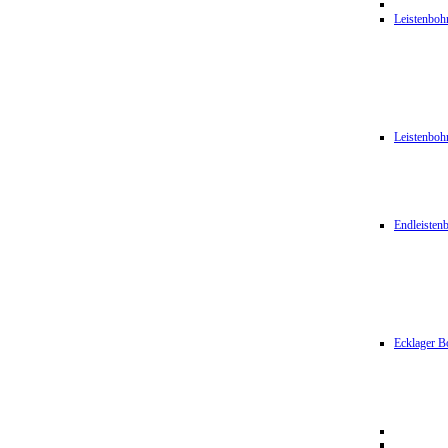
Leistenbo
Leistenbo
Endleiste
Ecklager B