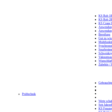
KS Rob 18
KS Rob 2
KS Crane 
Anwendungs
Anwendungs
Bereifung
Gut zu wis
Multifunkt
Synchrons
Spurbreiten
Schwenksy
Vakuumsau
Wunschfar
Zubehör / 
Gebrauchtg
Prüftechnik
Werte scha
Seit Jahrze
KS Fenster