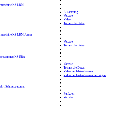
hrmaschine KS LBM
Ausstattung
Vorteile
Video
Technische Daten
hrmaschine KS LBM Junior
Vorteile
Technische Daten
nbohrautomat KS EBA
Vorteile
Technische Daten
Video Endleisten bohren
Video Endleisten bohren und sägen
ohr-/Schraubautomat
Funktion
Vorteile