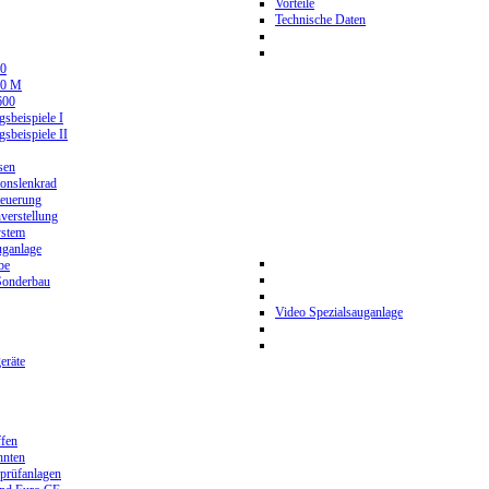
Vorteile
Technische Daten
0
80 M
600
beispiele I
beispiele II
sen
ionslenkrad
teuerung
verstellung
stem
ganlage
be
Sonderbau
Video Spezialsauganlage
eräte
ffen
hnten
prüfanlagen