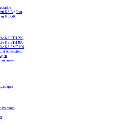
aukräne
ran KS BigFoot
kran KS GK
ilfe KS ETH 200
ilfe KS ETH 800
ilfe KS EMT 100
und Arbeitstisch
wagen
 Carrymate
ganlagen
ge Premium
en