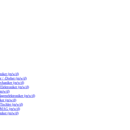
hniker (m/w/d)
 / -Dreher (m/w/d)
echaniker (m/w/d)
/ Elektroniker (m/w/d)
(m/w/d)
lagenelektroniker (m/w/d)
ker (m/w/d)
 Tischler (m/w/d)
 MAG (m/w/d)
hniker (m/w/d)