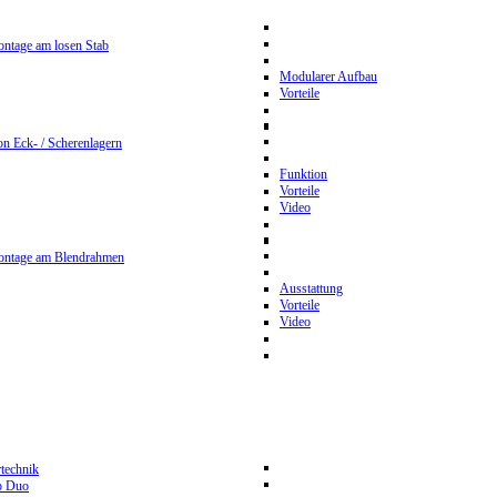
ntage am losen Stab
Modularer Aufbau
Vorteile
n Eck- / Scherenlagern
Funktion
Vorteile
Video
ontage am Blendrahmen
Ausstattung
Vorteile
Video
rtechnik
p Duo