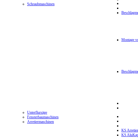
Schraubmaschinen
Beschlagmo
Montage vo
Beschlagm
Unterflursäge
Fensterbaumaschinen
Arretiermaschinen
KS Arretie
KS AluKa