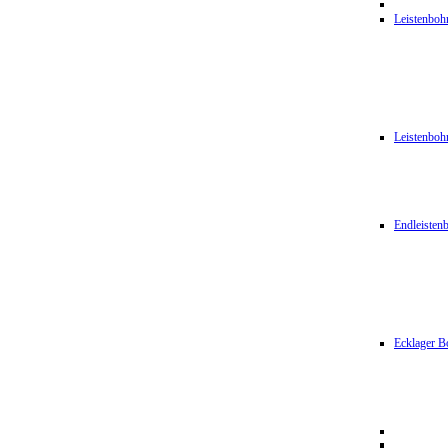
Leistenbo
Leistenbo
Endleiste
Ecklager B