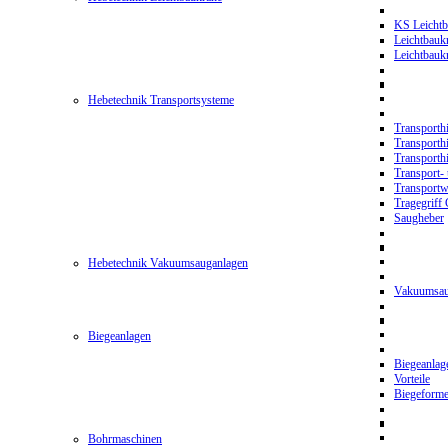
KS Leichtb
Leichtbauk
Leichtbau
Hebetechnik Transportsysteme
Transporth
Transporth
Transporth
Transport- 
Transport
Tragegriff
Saugheber
Hebetechnik Vakuumsauganlagen
Vakuumsau
Biegeanlagen
Biegeanla
Vorteile
Biegeform
Bohrmaschinen