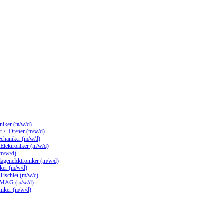
hniker (m/w/d)
 / -Dreher (m/w/d)
echaniker (m/w/d)
/ Elektroniker (m/w/d)
(m/w/d)
lagenelektroniker (m/w/d)
ker (m/w/d)
 Tischler (m/w/d)
 MAG (m/w/d)
hniker (m/w/d)