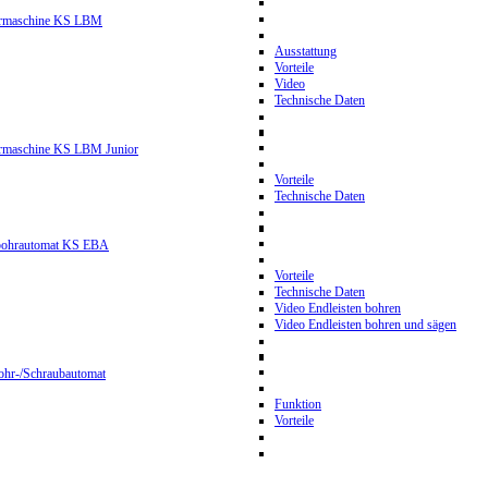
hrmaschine KS LBM
Ausstattung
Vorteile
Video
Technische Daten
hrmaschine KS LBM Junior
Vorteile
Technische Daten
nbohrautomat KS EBA
Vorteile
Technische Daten
Video Endleisten bohren
Video Endleisten bohren und sägen
ohr-/Schraubautomat
Funktion
Vorteile