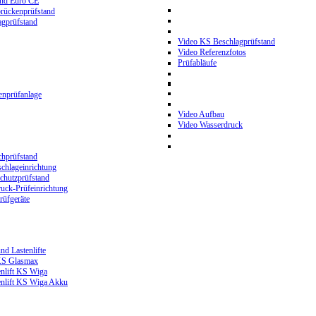
and Euro CE
rückenprüfstand
gprüfstand
Video KS Beschlagprüfstand
Video Referenzfotos
Prüfabläufe
nprüfanlage
Video Aufbau
Video Wasserdruck
hprüfstand
chlageinrichtung
hutzprüfstand
ck-Prüfeinrichtung
üfgeräte
nd Lastenlifte
 KS Glasmax
enlift KS Wiga
enlift KS Wiga Akku