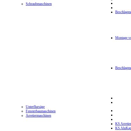
Schraubmaschinen
Beschlagmo
Montage vo
Beschlagm
Unterflursäge
Fensterbaumaschinen
Arretiermaschinen
KS Arretie
KS AluKa