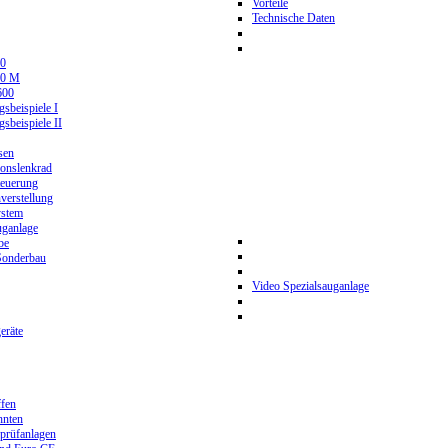
Vorteile
Technische Daten
0
80 M
600
beispiele I
beispiele II
sen
ionslenkrad
teuerung
verstellung
stem
ganlage
be
Sonderbau
Video Spezialsauganlage
eräte
ffen
hnten
prüfanlagen