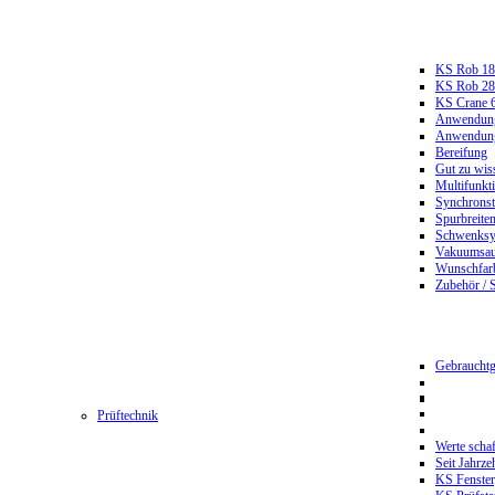
KS Rob 18
KS Rob 2
KS Crane 
Anwendungs
Anwendungs
Bereifung
Gut zu wis
Multifunkt
Synchrons
Spurbreiten
Schwenksy
Vakuumsau
Wunschfar
Zubehör / 
Gebrauchtg
Prüftechnik
Werte scha
Seit Jahrze
KS Fenster