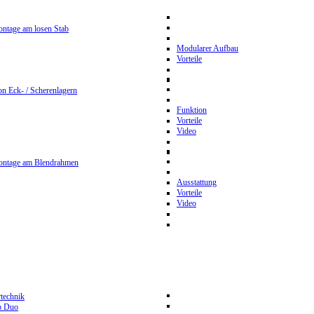
ntage am losen Stab
Modularer Aufbau
Vorteile
n Eck- / Scherenlagern
Funktion
Vorteile
Video
ontage am Blendrahmen
Ausstattung
Vorteile
Video
rtechnik
p Duo