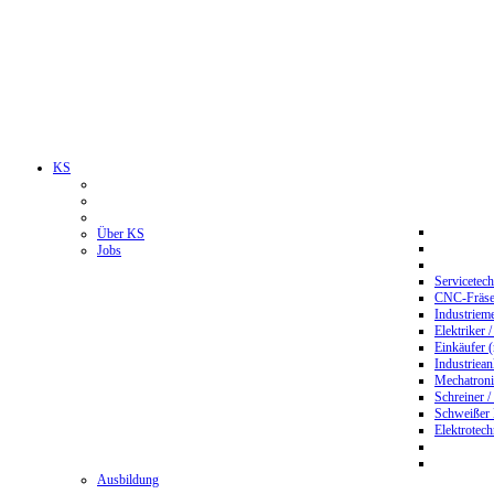
KS
Über KS
Jobs
Servicetec
CNC-Fräser
Industriem
Elektriker 
Einkäufer 
Industriean
Mechatroni
Schreiner /
Schweißer
Elektrotec
Ausbildung