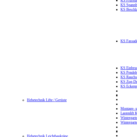
KS Prüfst
KS Spannb
KS Beschla
KS Fassade
KS Einbruc
KS Pendels
KS Rauchsc
KS Zug-Dru
KS Eckenpr
Hebetechnik Lifte / Gerüste
Montage- u
Lastenlift
Wintergart
Wintergart
Hebetechnik Leichtbaukräne