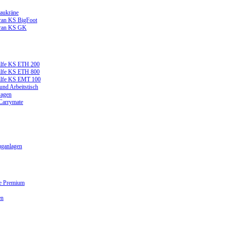
aukräne
ran KS BigFoot
kran KS GK
ilfe KS ETH 200
ilfe KS ETH 800
ilfe KS EMT 100
und Arbeitstisch
wagen
 Carrymate
ganlagen
ge Premium
en