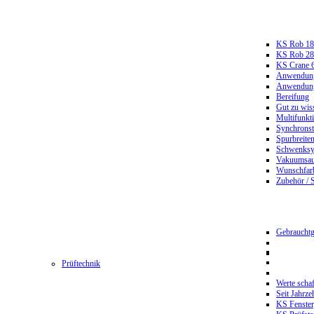
KS Rob 18
KS Rob 2
KS Crane 
Anwendungs
Anwendungs
Bereifung
Gut zu wis
Multifunkt
Synchrons
Spurbreiten
Schwenksy
Vakuumsau
Wunschfar
Zubehör / 
Gebrauchtg
Prüftechnik
Werte scha
Seit Jahrze
KS Fenster