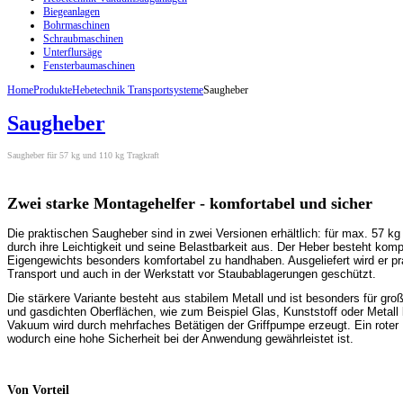
Biegeanlagen
Bohrmaschinen
Schraubmaschinen
Unterflursäge
Fensterbaumaschinen
Home
Produkte
Hebetechnik Transportsysteme
Saugheber
Saugheber
Saugheber für 57 kg und 110 kg Tragkraft
Zwei starke Montagehelfer - komfortabel und sicher
Die praktischen Saugheber sind in zwei Versionen erhältlich: für max. 57 kg
durch ihre Leichtigkeit und seine Belastbarkeit aus. Der Heber besteht komp
Eigengewichts besonders komfortabel zu handhaben. Ausgeliefert wird er pr
Transport und auch in der Werkstatt vor Staubablagerungen geschützt.
Die stärkere Variante besteht aus stabilem Metall und ist besonders für gro
und gasdichten Oberflächen, wie zum Beispiel Glas, Kunststoff oder Metal
Vakuum wird durch mehrfaches Betätigen der Griffpumpe erzeugt. Ein rote
wodurch eine hohe Sicherheit bei der Anwendung gewährleistet ist.
Von Vorteil