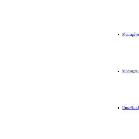
Montagevor
Montagetis
Unterflurs