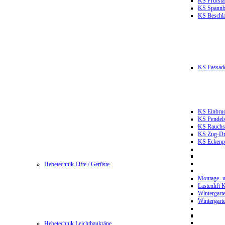
KS Prüfst
KS Spannb
KS Beschla
KS Fassade
KS Einbruc
KS Pendels
KS Rauchsc
KS Zug-Dru
KS Eckenpr
Hebetechnik Lifte / Gerüste
Montage- u
Lastenlift
Wintergart
Wintergart
Hebetechnik Leichtbaukräne