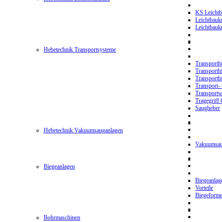
KS Leichtb
Leichtbauk
Leichtbau
Hebetechnik Transportsysteme
Transporth
Transporth
Transporth
Transport- 
Transport
Tragegriff
Saugheber
Hebetechnik Vakuumsauganlagen
Vakuumsau
Biegeanlagen
Biegeanla
Vorteile
Biegeform
Bohrmaschinen