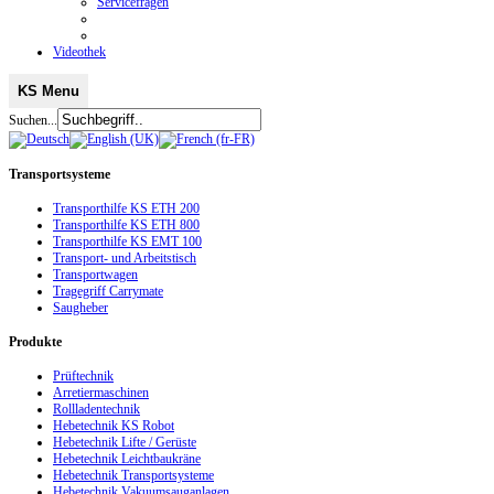
Servicefragen
Videothek
KS Menu
Suchen...
Transportsysteme
Transporthilfe KS ETH 200
Transporthilfe KS ETH 800
Transporthilfe KS EMT 100
Transport- und Arbeitstisch
Transportwagen
Tragegriff Carrymate
Saugheber
Produkte
Prüftechnik
Arretiermaschinen
Rollladentechnik
Hebetechnik KS Robot
Hebetechnik Lifte / Gerüste
Hebetechnik Leichtbaukräne
Hebetechnik Transportsysteme
Hebetechnik Vakuumsauganlagen