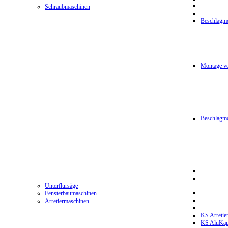
Schraubmaschinen
Beschlagmo
Montage vo
Beschlagm
Unterflursäge
Fensterbaumaschinen
Arretiermaschinen
KS Arretie
KS AluKa