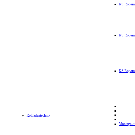
KS Ropam
KS RopamL
KS RopamJ
Rollladentechnik
Montage- u