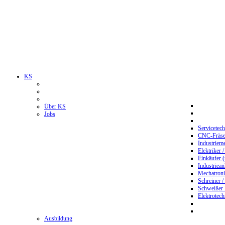
KS
Über KS
Jobs
Servicetec
CNC-Fräser
Industriem
Elektriker 
Einkäufer 
Industriean
Mechatroni
Schreiner /
Schweißer
Elektrotec
Ausbildung