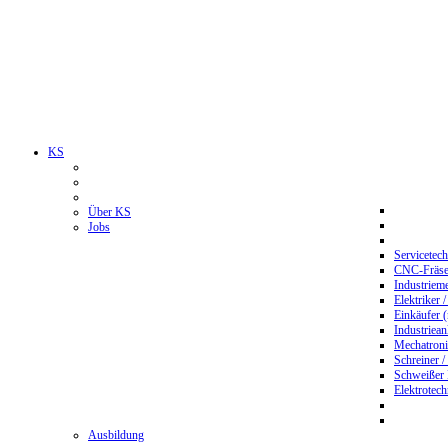
KS
Über KS
Jobs
Servicetec
CNC-Fräser
Industriem
Elektriker 
Einkäufer 
Industriean
Mechatroni
Schreiner /
Schweißer
Elektrotec
Ausbildung