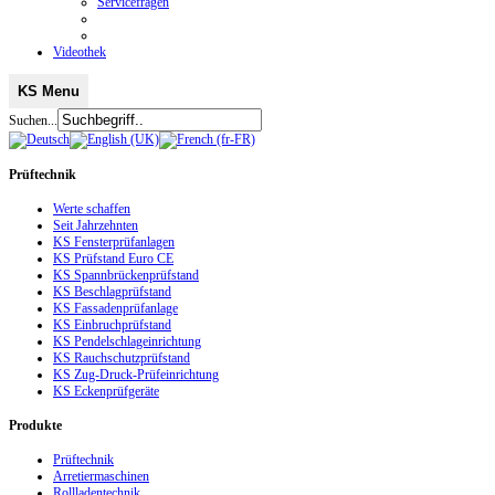
Servicefragen
Videothek
KS Menu
Suchen...
Prüftechnik
Werte schaffen
Seit Jahrzehnten
KS Fensterprüfanlagen
KS Prüfstand Euro CE
KS Spannbrückenprüfstand
KS Beschlagprüfstand
KS Fassadenprüfanlage
KS Einbruchprüfstand
KS Pendelschlageinrichtung
KS Rauchschutzprüfstand
KS Zug-Druck-Prüfeinrichtung
KS Eckenprüfgeräte
Produkte
Prüftechnik
Arretiermaschinen
Rollladentechnik