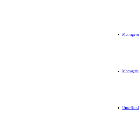
Montagevor
Montagetis
Unterflurs