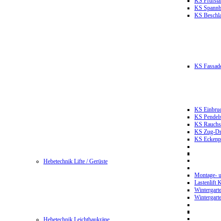
KS Prüfst
KS Spannb
KS Beschla
KS Fassade
KS Einbruc
KS Pendels
KS Rauchsc
KS Zug-Dru
KS Eckenpr
Hebetechnik Lifte / Gerüste
Montage- u
Lastenlift
Wintergart
Wintergart
Hebetechnik Leichtbaukräne