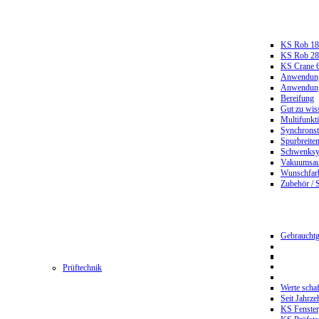
KS Rob 18
KS Rob 2
KS Crane 
Anwendungs
Anwendungs
Bereifung
Gut zu wis
Multifunkt
Synchrons
Spurbreiten
Schwenksy
Vakuumsau
Wunschfar
Zubehör / 
Gebrauchtg
Prüftechnik
Werte scha
Seit Jahrze
KS Fenster