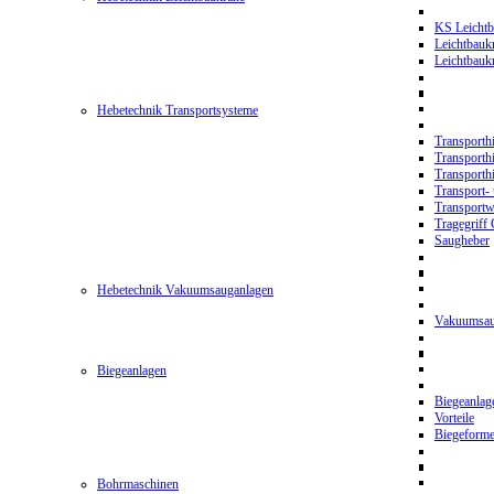
KS Leichtb
Leichtbauk
Leichtbau
Hebetechnik Transportsysteme
Transporth
Transporth
Transporth
Transport- 
Transport
Tragegriff
Saugheber
Hebetechnik Vakuumsauganlagen
Vakuumsau
Biegeanlagen
Biegeanla
Vorteile
Biegeform
Bohrmaschinen