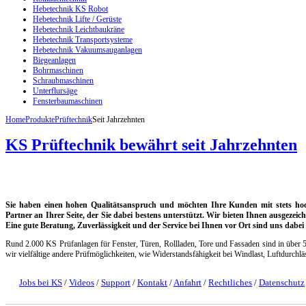
Hebetechnik KS Robot
Hebetechnik Lifte / Gerüste
Hebetechnik Leichtbaukräne
Hebetechnik Transportsysteme
Hebetechnik Vakuumsauganlagen
Biegeanlagen
Bohrmaschinen
Schraubmaschinen
Unterflursäge
Fensterbaumaschinen
Home
Produkte
Prüftechnik
Seit Jahrzehnten
KS Prüftechnik bewährt seit Jahrzehnten
Sie haben einen hohen Qualitätsanspruch und möchten Ihre Kunden mit stets ho
Partner an Ihrer Seite, der Sie dabei bestens unterstützt. Wir bieten Ihnen ausgezei
Eine gute Beratung, Zuverlässigkeit und der Service bei Ihnen vor Ort sind uns dabei 
Rund 2.000 KS Prüfanlagen für Fenster, Türen, Rollladen, Tore und Fassaden sind in über 
wir vielfältige andere Prüfmöglichkeiten, wie Widerstandsfähigkeit bei Windlast, Luftdurchlä
Jobs bei KS
/
Videos
/
Support
/
Kontakt
/
Anfahrt
/
Rechtliches
/
Datenschutz