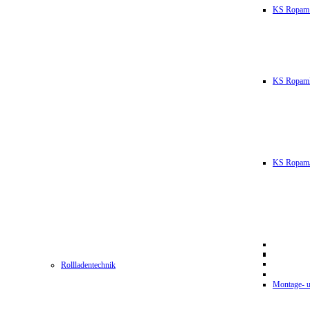
KS Ropam
KS RopamL
KS RopamJ
Rollladentechnik
Montage- u