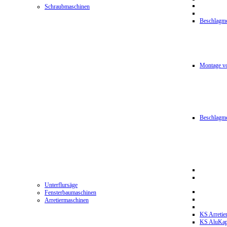
Schraubmaschinen
Beschlagmo
Montage vo
Beschlagm
Unterflursäge
Fensterbaumaschinen
Arretiermaschinen
KS Arretie
KS AluKa