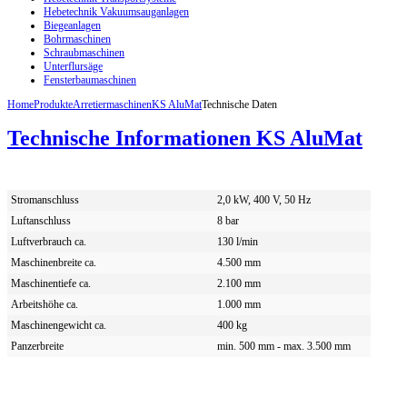
Hebetechnik Vakuumsauganlagen
Biegeanlagen
Bohrmaschinen
Schraubmaschinen
Unterflursäge
Fensterbaumaschinen
Home
Produkte
Arretiermaschinen
KS AluMat
Technische Daten
Technische Informationen KS AluMat
Stromanschluss
2,0 kW, 400 V, 50 Hz
Luftanschluss
8 bar
Luftverbrauch ca.
130 l/min
Maschinenbreite ca.
4.500 mm
Maschinentiefe ca.
2.100 mm
Arbeitshöhe ca.
1.000 mm
Maschinengewicht ca.
400 kg
Panzerbreite
min. 500 mm - max. 3.500 mm