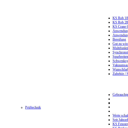
KS Rob 18
KS Rob 2
KS Crane 
Anwendungs
Anwendungs
Bereifung
Gut zu wis
Multifunkt
Synchrons
Spurbreiten
Schwenksy
Vakuumsau
Wunschfar
Zubehör / 
Gebrauchtg
Prüftechnik
Werte scha
Seit Jahrze
KS Fenster