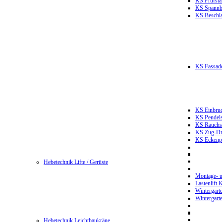
KS Prüfst
KS Spannb
KS Beschla
KS Fassade
KS Einbruc
KS Pendels
KS Rauchsc
KS Zug-Dru
KS Eckenpr
Hebetechnik Lifte / Gerüste
Montage- u
Lastenlift
Wintergart
Wintergart
Hebetechnik Leichtbaukräne