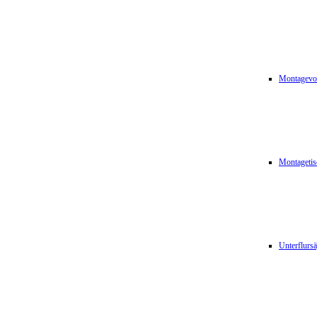
Montagevor
Montagetis
Unterflurs