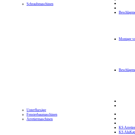
Schraubmaschinen
Beschlagmo
Montage vo
Beschlagm
Unterflursäge
Fensterbaumaschinen
Arretiermaschinen
KS Arretie
KS AluKa