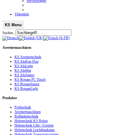
Servicefragen
Videothek
KS Menu
Suchen...
Arretiermaschinen
KS Arretiertechnik
KS AluKap Duo
KS AluLight
KS AluMat
KS AluJunior
KS Ropam PC Touch
KS RopamJunior
KS RopamLight
Produkte
Prüftechnik
Arretiermaschinen
Rollladentechnik
Hebetechnik KS Robot
Hebetechnik Lifte / Gerüste
Hebetechnik Leichtbaukräne
Hebetechnik Transportsysteme