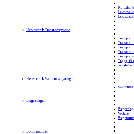
KS Leichtb
Leichtbauk
Leichtbau
Hebetechnik Transportsysteme
Transporth
Transporth
Transporth
Transport- 
Transport
Tragegriff
Saugheber
Hebetechnik Vakuumsauganlagen
Vakuumsau
Biegeanlagen
Biegeanla
Vorteile
Biegeform
Bohrmaschinen