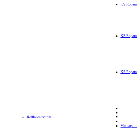
KS Ropam
KS RopamL
KS RopamJ
Rollladentechnik
Montage- u