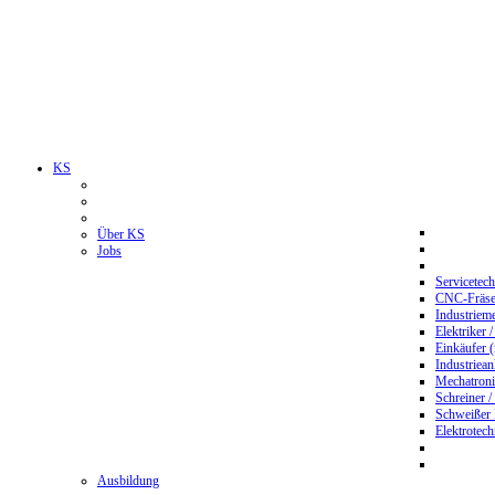
KS
Über KS
Jobs
Servicetec
CNC-Fräser
Industriem
Elektriker 
Einkäufer 
Industriean
Mechatroni
Schreiner /
Schweißer
Elektrotec
Ausbildung