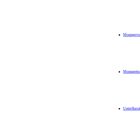
Montagevor
Montagetis
Unterflurs