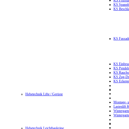
KS Prüfst
KS Spannb
KS Beschla
KS Fassade
KS Einbruc
KS Pendels
KS Rauchsc
KS Zug-Dru
KS Eckenpr
Hebetechnik Lifte / Gerüste
Montage- u
Lastenlift
Wintergart
Wintergart
Hebetechnik Leichtbaukräne