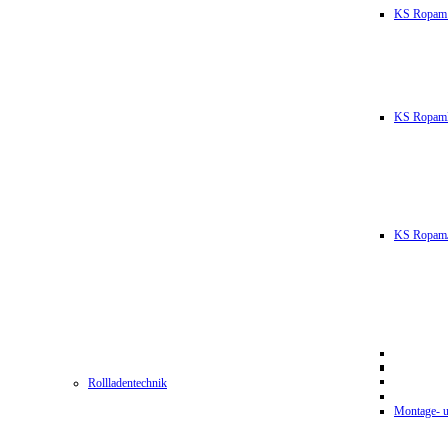
KS Ropam
KS RopamL
KS RopamJ
Rollladentechnik
Montage- u