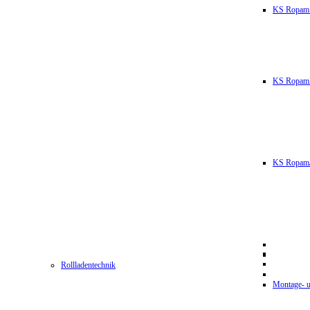
KS Ropam
KS RopamL
KS RopamJ
Rollladentechnik
Montage- u