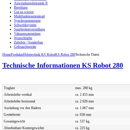
Anwendungsbeispiele II
Bereifung
Gut zu wissen
Multifunktionslenkrad
Synchronsteuerung
Schwenksystem
Spurbreitenverstellung
Vakuumsauganlage
Wunschfarbe
Zubehör / Sonderbau
Gebrauchtgeräte
Home
Produkte
Hebetechnik KS Robot
KS Robot 280
Technische Daten
Technische Informationen KS Robot 280
Traglast
max. 280 kg
Arbeitshöhe vertikal
ca. 2.455 mm
Arbeitshöhe horizontal
ca. 2.926 mm
Ausladung vor den Rädern
ca. 1.067 mm
Gerätebreite
ca. 630 mm
Gesamtgewicht
ca. 537 kg
Abnehmbare Kontergewichte
ca. 225 kg