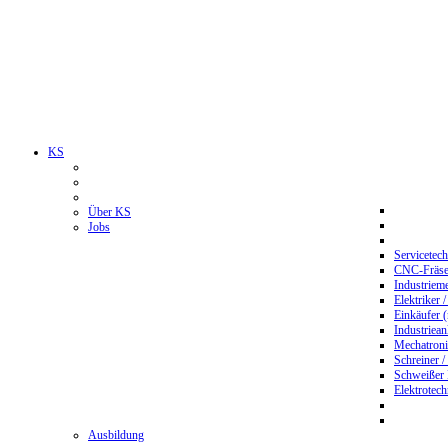
KS
Über KS
Jobs
Servicetec
CNC-Fräser
Industriem
Elektriker 
Einkäufer 
Industriean
Mechatroni
Schreiner /
Schweißer
Elektrotec
Ausbildung