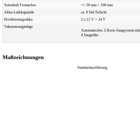
Seitenhub Frontachse
+/- 50 mm = 100 mm
Akku-Ladekapazität
ca. 8 Std./Schicht
Hochleistungsakku
2 x 12 V = 24 V
Vakuumsauganlage
Automatisches 2-Kreis-Saugsystem mi
4 Saugteller
Maßzeichnungen
Standardausführung