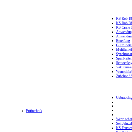
KS Rob 18
KS Rob 2
KS Crane 
Anwendungs
Anwendungs
Bereifung
Gut zu wis
Multifunkt
Synchrons
Spurbreiten
Schwenksy
Vakuumsau
Wunschfar
Zubehör / 
Gebrauchtg
Prüftechnik
Werte scha
Seit Jahrze
KS Fenster