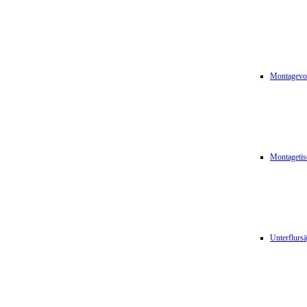
Montagevor
Montagetis
Unterflurs