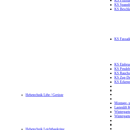
KS Prüfst
KS Spannb
KS Beschla
KS Fassade
KS Einbruc
KS Pendels
KS Rauchsc
KS Zug-Dru
KS Eckenpr
Hebetechnik Lifte / Gerüste
Montage- u
Lastenlift
Wintergart
Wintergart
Hebetechnik Leichtbaukräne