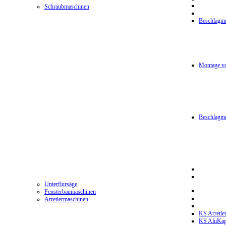
Schraubmaschinen
Beschlagmo
Montage vo
Beschlagm
Unterflursäge
Fensterbaumaschinen
Arretiermaschinen
KS Arretie
KS AluKa