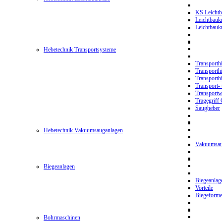
KS Leichtb
Leichtbauk
Leichtbau
Hebetechnik Transportsysteme
Transporth
Transporth
Transporth
Transport- 
Transport
Tragegriff
Saugheber
Hebetechnik Vakuumsauganlagen
Vakuumsau
Biegeanlagen
Biegeanla
Vorteile
Biegeform
Bohrmaschinen