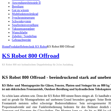
Anwendungsbeispiele II
Bereifung
Gut zu wissen
Multifunktionslenkrad
Synchronsteuerung
Schwenksystem
Spurbreitenverstellung
Vakuumsauganlage
Wunschfarbe
Zubehör / Sonderbau
Gebrauchtgeräte
Home
Produkte
Hebetechnik KS Robot
KS Robot 800 Offroad
KS Robot 800 Offroad
KS Robot 800 mit hydraulischem Doppelteleskop für 2x1m Ausladung
KS Robot 800 Offroad - beeindruckend stark auf uneb
KS Hebe- und Montagegeräte für Gläser, Fenster, Platten und Steingut bis zu 800 kg
ist mit elektrischen Frontantrieb, Outdoor-Bereifung und hydraulischem Teleskopieren
So schön kann arbeiten sein. Denn der KS Robot 800 nimmt Ihnen einiges ab. Er handhabt s
und ist gerade für Montagearbeiten auf unebenem Grund besonders geeignet. Seine Breitr
Frontantrieb meistern selbst schwierige Bodenverhältnisse. Sein servogesteuerter Hy
Proportionalventile und eine Funkfernbedienung bedeuten für den Bediener deutlic
Transport und Einsetzen der Glasscheiben. Der Monteur kann so, die bis zu 800 kg sch