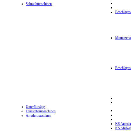
Schraubmaschinen
Beschlagmo
Montage vo
Beschlagm
Unterflursäge
Fensterbaumaschinen
Arretiermaschinen
KS Arretie
KS AluKa