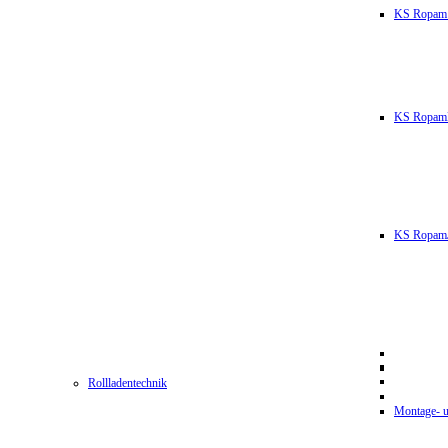
KS Ropam
KS RopamL
KS RopamJ
Rollladentechnik
Montage- u