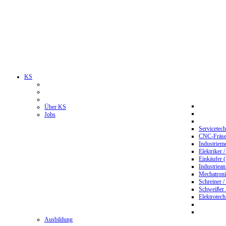
KS
Über KS
Jobs
Servicetec
CNC-Fräser
Industriem
Elektriker 
Einkäufer 
Industriean
Mechatroni
Schreiner /
Schweißer
Elektrotec
Ausbildung