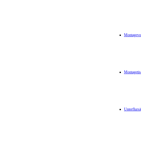
Montagevor
Montagetis
Unterflurs