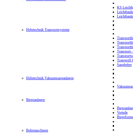
KS Leichtb
Leichtbauk
Leichtbau
Hebetechnik Transportsysteme
Transporth
Transporth
Transporth
Transport- 
Transport
Tragegriff
Saugheber
Hebetechnik Vakuumsauganlagen
Vakuumsau
Biegeanlagen
Biegeanla
Vorteile
Biegeform
Bohrmaschinen