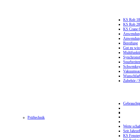
KS Rob 18
KS Rob 2
KS Crane 
Anwendungs
Anwendungs
Bereifung
Gut zu wis
Multifunkt
Synchrons
Spurbreiten
Schwenksy
Vakuumsau
Wunschfar
Zubehör / 
Gebrauchtg
Prüftechnik
Werte scha
Seit Jahrze
KS Fenster