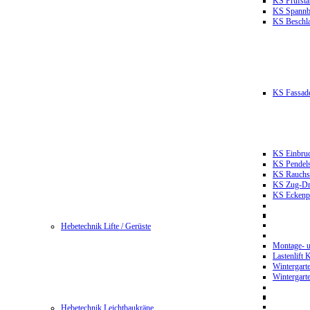
KS Prüfst
KS Spannb
KS Beschla
KS Fassade
KS Einbruc
KS Pendels
KS Rauchsc
KS Zug-Dru
KS Eckenpr
Hebetechnik Lifte / Gerüste
Montage- u
Lastenlift
Wintergart
Wintergart
Hebetechnik Leichtbaukräne