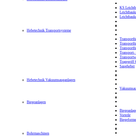
KS Leichtb
Leichtbauk
Leichtbau
Hebetechnik Transportsysteme
Transporth
Transporth
Transporth
Transport- 
Transport
Tragegriff
Saugheber
Hebetechnik Vakuumsauganlagen
Vakuumsau
Biegeanlagen
Biegeanla
Vorteile
Biegeform
Bohrmaschinen