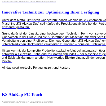
Automatisches Arretieren ohne Werkzeugwechsel
Innovative Technik zur Optimierung Ihrer Fertigung
Unter dem Motto „Umrüsten war gestern“ haben wir eine neue Generation vo
Maschine „KS AluKap Duo“ soll künftig die Produktionsabläufe bei der Fert
effizienter gestalten.
Grund dafür ist der Einsatz einer hochwertigen Technik in Form von servo-g
Quervorschub der Profile und die Ausstattung der Maschine mit zwei Satz Pr
Verarbeitung von einer Profilsorte. Die neue Generation „KS AluKap Duo“ erm
unterschiedlichen Deckbreiten verarbeiten zu können – ohne die Profilkö
Hinzu kommt, der komplette Produktionsablauf erfolgt vollautomatisch über
entweder als einzelne Stäbe oder zu Matten gebündelt – der Maschine zuge
und Edelstahlklammern arretiert. Hochwertige Elektro-Linearzylinder sorgen 
Profile.
All das spart wertvolle Fertigungszeit und Kosten.
KS AluKap PC Touch
Automatisches Arretieren von Aluminiumprofilen