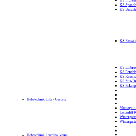
KS Prüfst
KS Spannb
KS Beschla
KS Fassade
KS Einbruc
KS Pendels
KS Rauchsc
KS Zug-Dru
KS Eckenpr
Hebetechnik Lifte / Gerüste
Montage- u
Lastenlift
Wintergart
Wintergart
Hebetechnik Leichtbaukräne