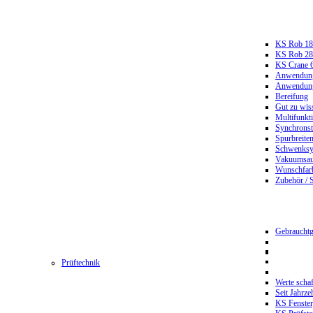
KS Rob 18
KS Rob 2
KS Crane 
Anwendungs
Anwendungs
Bereifung
Gut zu wis
Multifunkt
Synchrons
Spurbreiten
Schwenksy
Vakuumsau
Wunschfar
Zubehör / 
Gebrauchtg
Prüftechnik
Werte scha
Seit Jahrze
KS Fenster