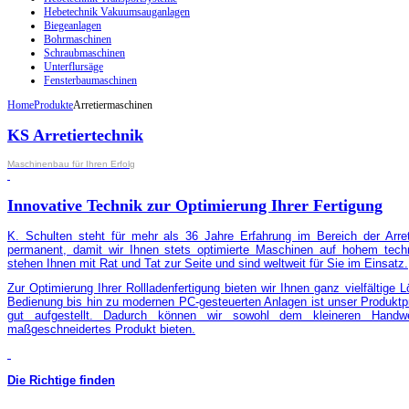
Hebetechnik Vakuumsauganlagen
Biegeanlagen
Bohrmaschinen
Schraubmaschinen
Unterflursäge
Fensterbaumaschinen
Home
Produkte
Arretiermaschinen
KS Arretiertechnik
Maschinenbau für Ihren Erfolg
Innovative Technik zur Optimierung Ihrer Fertigung
K. Schulten steht für mehr als 36 Jahre Erfahrung im Bereich der Arret
permanent, damit wir Ihnen stets optimierte Maschinen auf hohem tech
stehen Ihnen mit Rat und Tat zur Seite und sind weltweit für Sie im Einsatz.
Zur Optimierung Ihrer Rollladenfertigung bieten wir Ihnen ganz vielfältige
Bedienung bis hin zu modernen PC-gesteuerten Anlagen ist unser Produkt
gut aufgestellt. Dadurch können wir sowohl dem kleineren Handwer
maßgeschneidertes Produkt bieten.
Die Richtige finden