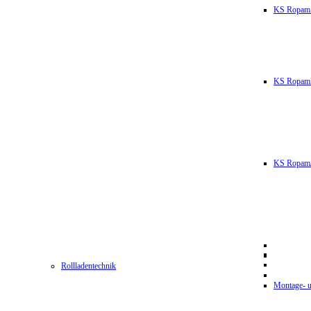
KS Ropam
KS RopamL
KS RopamJ
Rollladentechnik
Montage- u