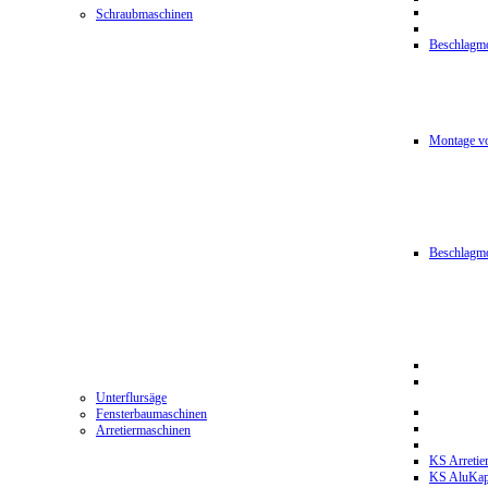
Schraubmaschinen
Beschlagmo
Montage vo
Beschlagm
Unterflursäge
Fensterbaumaschinen
Arretiermaschinen
KS Arretie
KS AluKa