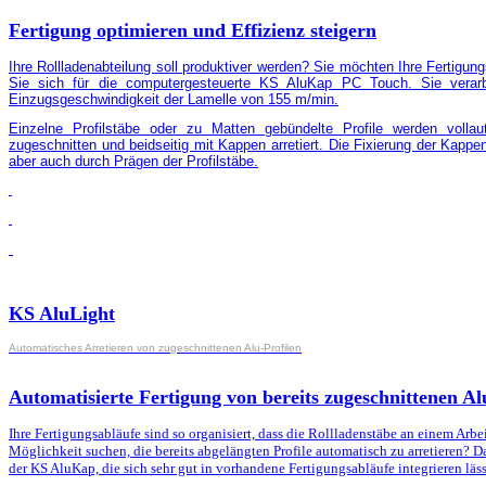
Fertigung optimieren und Effizienz steigern
Ihre Rollladenabteilung soll produktiver werden? Sie möchten Ihre Fertigung
Sie sich für die computergesteuerte KS AluKap PC Touch. Sie verarbe
Einzugsgeschwindigkeit der Lamelle von 155 m/min.
Einzelne Profilstäbe oder zu Matten gebündelte Profile werden voll
zugeschnitten und beidseitig mit Kappen arretiert. Die Fixierung der Kap
aber auch durch Prägen der Profilstäbe.
KS AluLight
Automatisches Arretieren von zugeschnittenen Alu-Profilen
Automatisierte Fertigung von bereits zugeschnittenen A
Ihre Fertigungsabläufe sind so organisiert, dass die Rollladenstäbe an einem Arb
Möglichkeit suchen, die bereits abgelängten Profile automatisch zu arretieren? 
der KS AluKap, die sich sehr gut in vorhandene Fertigungsabläufe integrieren läss