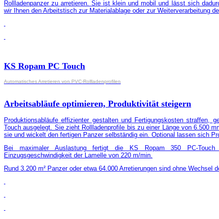
Rollladenpanzer zu arretieren.
Sie ist klein und mobil und lässt sich dadur
wir Ihnen den Arbeitstisch zur Materialablage oder zur Weiterverarbeitung de
KS Ropam PC Touch
Automatisches Arretieren von
PVC-Rollladenprofilen
Arbeitsabläufe optimieren, Produktivität steigern
Produktionsabläufe effizienter gestalten und Fertigungskosten straffen
Touch ausgelegt. Sie zieht Rollladenprofile bis zu einer Länge von 6.500 m
sie und wickelt den fertigen Panzer selbständig ein. Optional lassen sich 
Bei maximaler Auslastung fertigt die KS Ropam 350 PC-Touch ü
Einzugsgeschwindigkeit der Lamelle von 220 m/min.
Rund 3.200 m² Panzer oder etwa 64.000 Arretierungen sind ohne Wechsel de