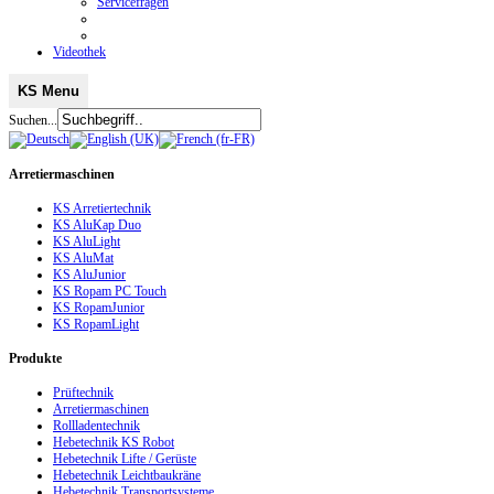
Servicefragen
Videothek
KS Menu
Suchen...
Arretiermaschinen
KS Arretiertechnik
KS AluKap Duo
KS AluLight
KS AluMat
KS AluJunior
KS Ropam PC Touch
KS RopamJunior
KS RopamLight
Produkte
Prüftechnik
Arretiermaschinen
Rollladentechnik
Hebetechnik KS Robot
Hebetechnik Lifte / Gerüste
Hebetechnik Leichtbaukräne
Hebetechnik Transportsysteme