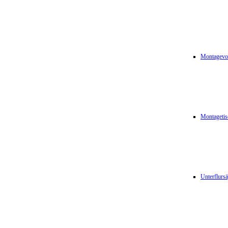
Montagevor
Montagetis
Unterflurs