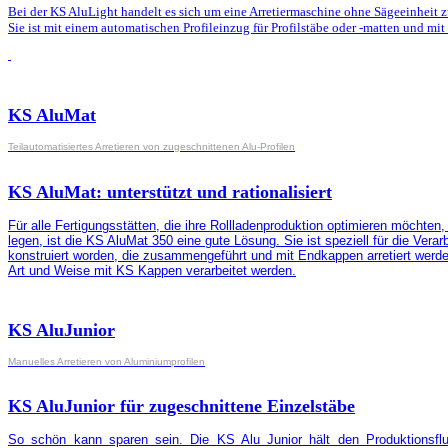
Bei der KS AluLight handelt es sich um eine Arretiermaschine ohne Sägeeinheit 
Sie ist mit einem automatischen Profileinzug für Profilstäbe oder -matten und mi
KS AluMat
Teilautomatisiertes Arretieren von zugeschnittenen Alu-Profilen
KS AluMat: unterstützt und rationalisiert
Für alle Fertigungsstätten, die ihre Rollladenproduktion optimieren möchte
legen, ist die KS AluMat 350 eine gute Lösung. Sie ist speziell für die Vera
konstruiert worden, die zusammengeführt und mit Endkappen arretiert werde
Art und Weise mit KS Kappen verarbeitet werden.
KS AluJunior
Manuelles Arretieren von Aluminiumprofilen
KS AluJunior für zugeschnittene Einzelstäbe
So schön kann sparen sein. Die KS Alu Junior hält den Produktionsflu