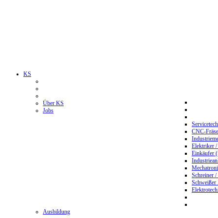
KS
Über KS
Jobs
Servicetec
CNC-Fräser
Industriem
Elektriker 
Einkäufer 
Industriean
Mechatroni
Schreiner /
Schweißer
Elektrotec
Ausbildung