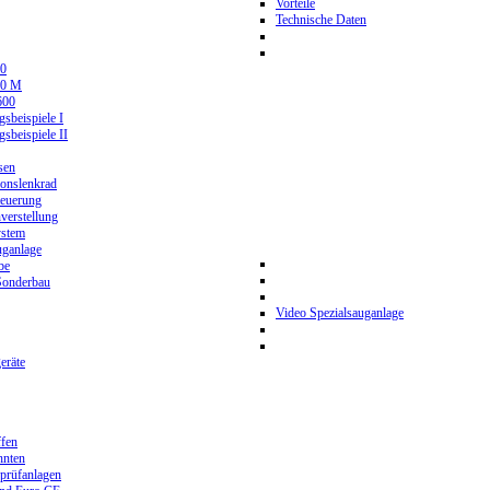
Vorteile
Technische Daten
0
80 M
600
beispiele I
beispiele II
sen
ionslenkrad
teuerung
verstellung
stem
ganlage
be
Sonderbau
Video Spezialsauganlage
eräte
ffen
hnten
prüfanlagen