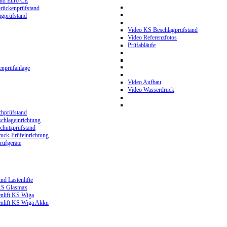
and Euro CE
rückenprüfstand
gprüfstand
Video KS Beschlagprüfstand
Video Referenzfotos
Prüfabläufe
nprüfanlage
Video Aufbau
Video Wasserdruck
hprüfstand
chlageinrichtung
hutzprüfstand
ck-Prüfeinrichtung
üfgeräte
nd Lastenlifte
 KS Glasmax
enlift KS Wiga
enlift KS Wiga Akku