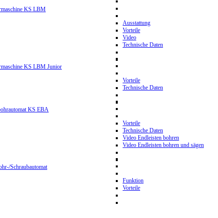
hrmaschine KS LBM
Ausstattung
Vorteile
Video
Technische Daten
hrmaschine KS LBM Junior
Vorteile
Technische Daten
nbohrautomat KS EBA
Vorteile
Technische Daten
Video Endleisten bohren
Video Endleisten bohren und sägen
ohr-/Schraubautomat
Funktion
Vorteile