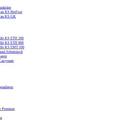
aukräne
ran KS BigFoot
kran KS GK
ilfe KS ETH 200
ilfe KS ETH 800
ilfe KS EMT 100
und Arbeitstisch
wagen
 Carrymate
ganlagen
ge Premium
en