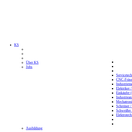
KS
Über KS
Jobs
Servicetec
CNC-Fräser
Industriem
Elektriker 
Einkäufer 
Industriean
Mechatroni
Schreiner /
Schweißer
Elektrotec
Ausbildung