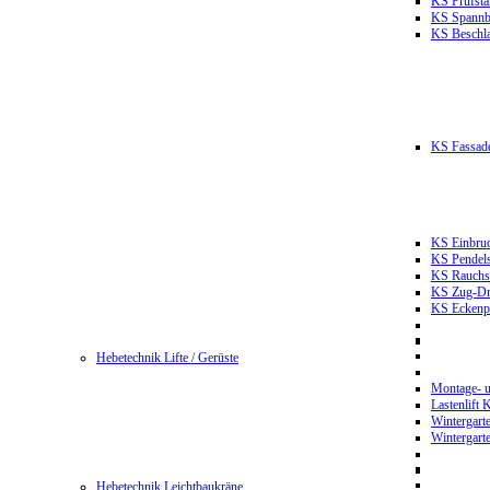
KS Prüfst
KS Spannb
KS Beschla
KS Fassade
KS Einbruc
KS Pendels
KS Rauchsc
KS Zug-Dru
KS Eckenpr
Hebetechnik Lifte / Gerüste
Montage- u
Lastenlift
Wintergart
Wintergart
Hebetechnik Leichtbaukräne