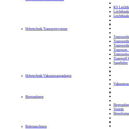
KS Leichtb
Leichtbauk
Leichtbau
Hebetechnik Transportsysteme
Transporth
Transporth
Transporth
Transport- 
Transport
Tragegriff
Saugheber
Hebetechnik Vakuumsauganlagen
Vakuumsau
Biegeanlagen
Biegeanla
Vorteile
Biegeform
Bohrmaschinen