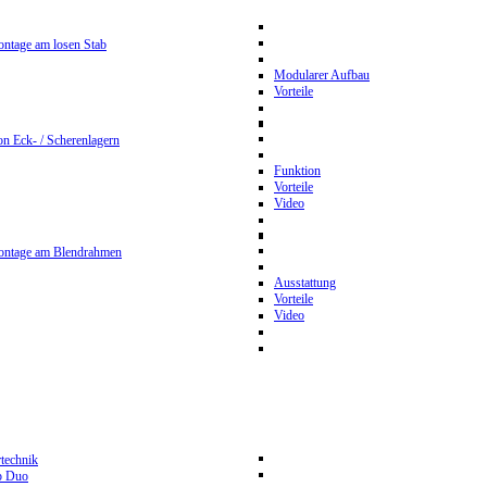
ntage am losen Stab
Modularer Aufbau
Vorteile
n Eck- / Scherenlagern
Funktion
Vorteile
Video
ontage am Blendrahmen
Ausstattung
Vorteile
Video
rtechnik
p Duo