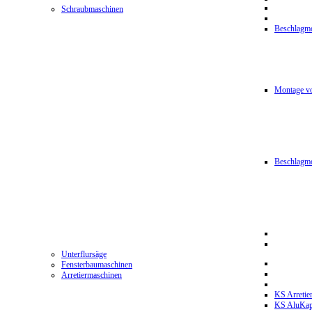
Schraubmaschinen
Beschlagmo
Montage vo
Beschlagm
Unterflursäge
Fensterbaumaschinen
Arretiermaschinen
KS Arretie
KS AluKa