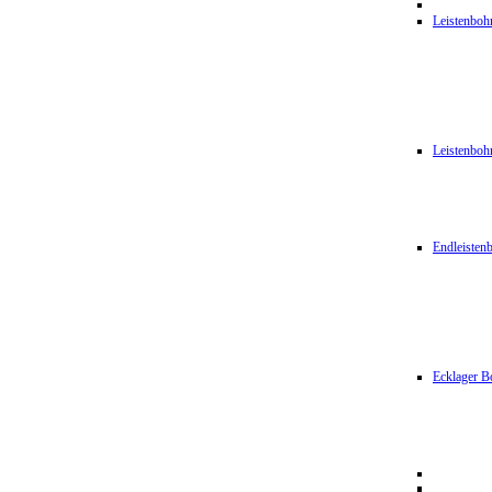
Leistenbo
Leistenbo
Endleiste
Ecklager B