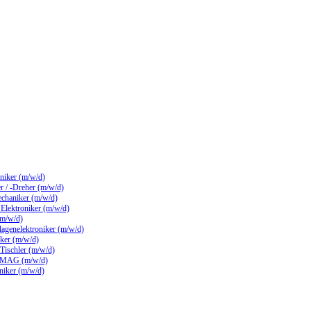
hniker (m/w/d)
 / -Dreher (m/w/d)
echaniker (m/w/d)
/ Elektroniker (m/w/d)
(m/w/d)
lagenelektroniker (m/w/d)
ker (m/w/d)
 Tischler (m/w/d)
 MAG (m/w/d)
hniker (m/w/d)