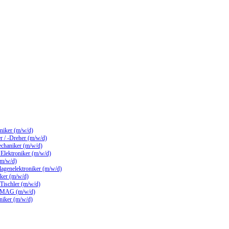
hniker (m/w/d)
 / -Dreher (m/w/d)
echaniker (m/w/d)
/ Elektroniker (m/w/d)
(m/w/d)
lagenelektroniker (m/w/d)
ker (m/w/d)
 Tischler (m/w/d)
 MAG (m/w/d)
hniker (m/w/d)