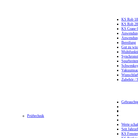
KS Rob 18
KS Rob 2
KS Crane 
Anwendungs
Anwendungs
Bereifung
Gut zu wis
Multifunkt
Synchrons
Spurbreiten
Schwenksy
Vakuumsau
Wunschfar
Zubehör / 
Gebrauchtg
Prüftechnik
Werte scha
Seit Jahrze
KS Fenster