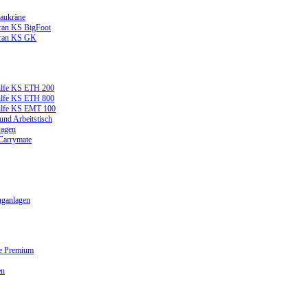
aukräne
ran KS BigFoot
kran KS GK
ilfe KS ETH 200
ilfe KS ETH 800
ilfe KS EMT 100
und Arbeitstisch
wagen
 Carrymate
ganlagen
ge Premium
en