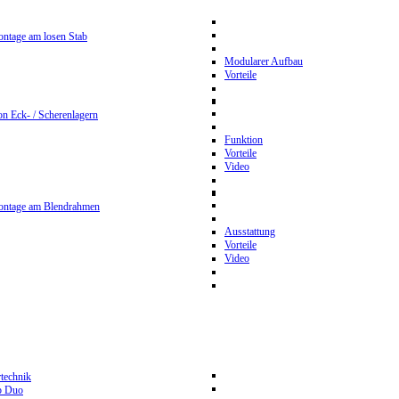
ntage am losen Stab
Modularer Aufbau
Vorteile
n Eck- / Scherenlagern
Funktion
Vorteile
Video
ontage am Blendrahmen
Ausstattung
Vorteile
Video
rtechnik
p Duo