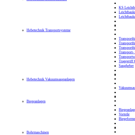
KS Leichtb
Leichtbauk
Leichtbau
Hebetechnik Transportsysteme
Transporth
Transporth
Transporth
Transport- 
Transport
Tragegriff
Saugheber
Hebetechnik Vakuumsauganlagen
Vakuumsau
Biegeanlagen
Biegeanla
Vorteile
Biegeform
Bohrmaschinen