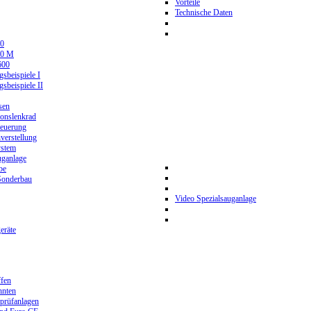
Vorteile
Technische Daten
0
80 M
600
beispiele I
beispiele II
sen
ionslenkrad
teuerung
verstellung
stem
ganlage
be
Sonderbau
Video Spezialsauganlage
eräte
ffen
hnten
prüfanlagen