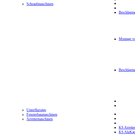
Schraubmaschinen
Beschlagmo
Montage vo
Beschlagm
Unterflursäge
Fensterbaumaschinen
Arretiermaschinen
KS Arretie
KS AluKa