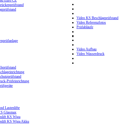
and Euro CE
rückenprüfstand
gprüfstand
Video KS Beschlagprüfstand
Video Referenzfotos
Prüfabläufe
nprüfanlage
Video Aufbau
Video Wasserdruck
hprüfstand
chlageinrichtung
hutzprüfstand
ck-Prüfeinrichtung
üfgeräte
nd Lastenlifte
 KS Glasmax
enlift KS Wiga
enlift KS Wiga Akku