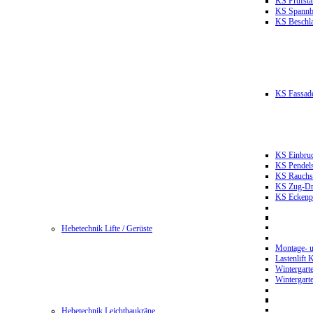
KS Prüfst
KS Spannb
KS Beschla
KS Fassade
KS Einbruc
KS Pendels
KS Rauchsc
KS Zug-Dru
KS Eckenpr
Hebetechnik Lifte / Gerüste
Montage- u
Lastenlift
Wintergart
Wintergart
Hebetechnik Leichtbaukräne