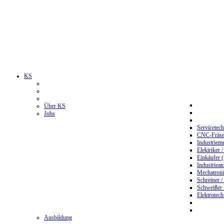
KS
Über KS
Jobs
Servicetec
CNC-Fräser
Industriem
Elektriker 
Einkäufer 
Industriean
Mechatroni
Schreiner /
Schweißer
Elektrotec
Ausbildung