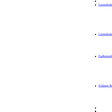
Leistenbo
Leistenbo
Endleiste
Ecklager B