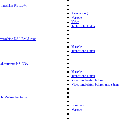
hrmaschine KS LBM
Ausstattung
Vorteile
Video
Technische Daten
hrmaschine KS LBM Junior
Vorteile
Technische Daten
nbohrautomat KS EBA
Vorteile
Technische Daten
Video Endleisten bohren
Video Endleisten bohren und sägen
ohr-/Schraubautomat
Funktion
Vorteile