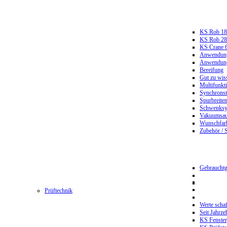
KS Rob 18
KS Rob 2
KS Crane 
Anwendungs
Anwendungs
Bereifung
Gut zu wis
Multifunkt
Synchrons
Spurbreiten
Schwenksy
Vakuumsau
Wunschfar
Zubehör / 
Gebrauchtg
Prüftechnik
Werte scha
Seit Jahrze
KS Fenster