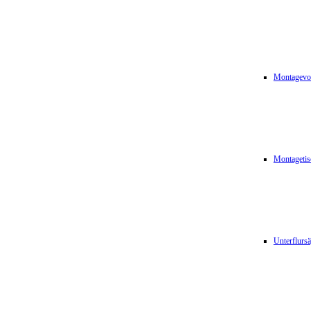
Montagevor
Montagetis
Unterflurs