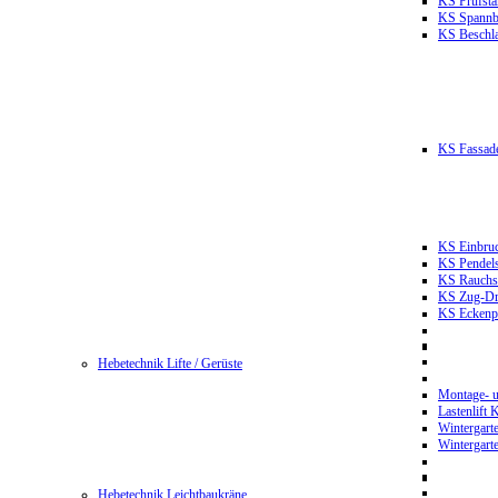
KS Prüfst
KS Spannb
KS Beschla
KS Fassade
KS Einbruc
KS Pendels
KS Rauchsc
KS Zug-Dru
KS Eckenpr
Hebetechnik Lifte / Gerüste
Montage- u
Lastenlift
Wintergart
Wintergart
Hebetechnik Leichtbaukräne