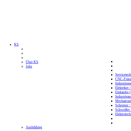
KS
Über KS
Jobs
Servicetec
CNC-Fräser
Industriem
Elektriker 
Einkäufer 
Industriean
Mechatroni
Schreiner /
Schweißer
Elektrotec
Ausbildung