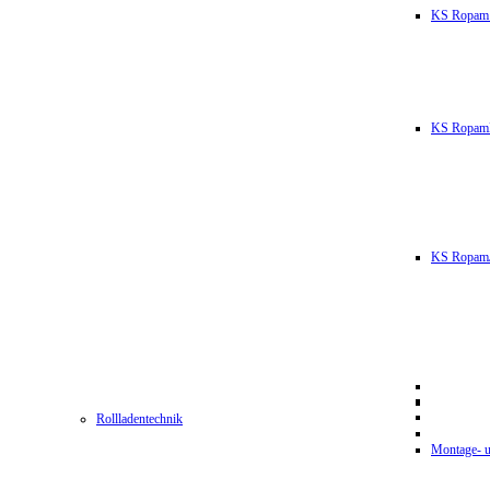
KS Ropam
KS RopamL
KS RopamJ
Rollladentechnik
Montage- u