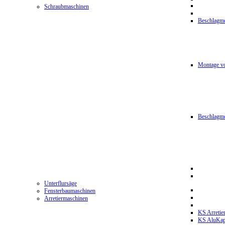
Schraubmaschinen
Beschlagmo
Montage vo
Beschlagm
Unterflursäge
Fensterbaumaschinen
Arretiermaschinen
KS Arretie
KS AluKa