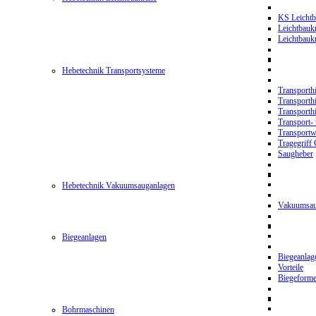
KS Leichtb
Leichtbauk
Leichtbau
Hebetechnik Transportsysteme
Transporth
Transporth
Transporth
Transport- 
Transport
Tragegriff
Saugheber
Hebetechnik Vakuumsauganlagen
Vakuumsau
Biegeanlagen
Biegeanla
Vorteile
Biegeform
Bohrmaschinen