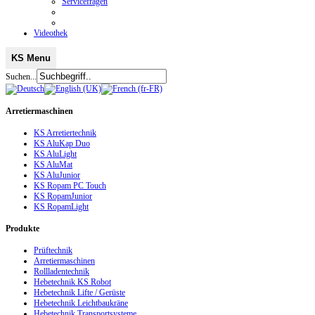
Servicefragen
Videothek
KS Menu
Suchen...
Arretiermaschinen
KS Arretiertechnik
KS AluKap Duo
KS AluLight
KS AluMat
KS AluJunior
KS Ropam PC Touch
KS RopamJunior
KS RopamLight
Produkte
Prüftechnik
Arretiermaschinen
Rollladentechnik
Hebetechnik KS Robot
Hebetechnik Lifte / Gerüste
Hebetechnik Leichtbaukräne
Hebetechnik Transportsysteme