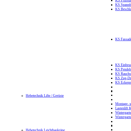
KS Prüfst
KS Spannb
KS Beschla
KS Fassade
KS Einbruc
KS Pendels
KS Rauchsc
KS Zug-Dru
KS Eckenpr
Hebetechnik Lifte / Gerüste
Montage- u
Lastenlift
Wintergart
Wintergart
Hebetechnik Leichtbaukräne