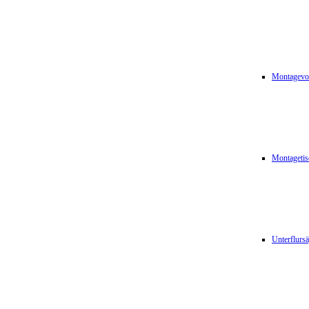
Montagevor
Montagetis
Unterflurs