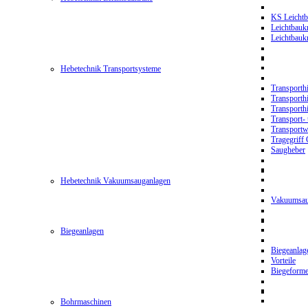
KS Leichtb
Leichtbauk
Leichtbau
Hebetechnik Transportsysteme
Transporth
Transporth
Transporth
Transport- 
Transport
Tragegriff
Saugheber
Hebetechnik Vakuumsauganlagen
Vakuumsau
Biegeanlagen
Biegeanla
Vorteile
Biegeform
Bohrmaschinen