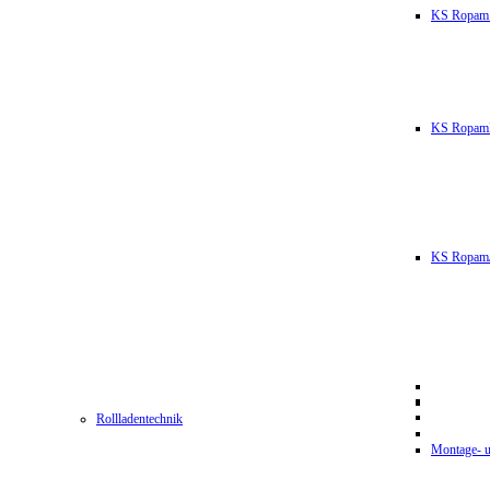
KS Ropam
KS RopamL
KS RopamJ
Rollladentechnik
Montage- u