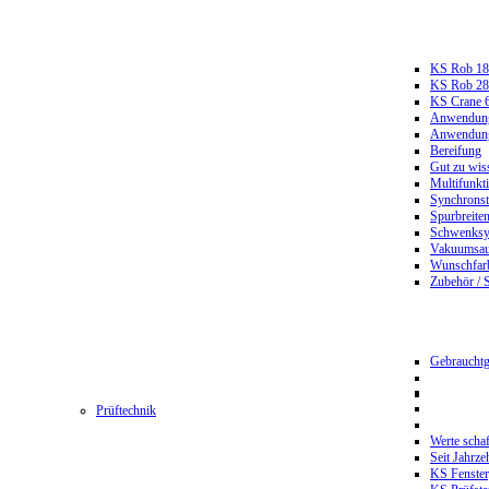
KS Rob 18
KS Rob 2
KS Crane 
Anwendungs
Anwendungs
Bereifung
Gut zu wis
Multifunkt
Synchrons
Spurbreiten
Schwenksy
Vakuumsau
Wunschfar
Zubehör / 
Gebrauchtg
Prüftechnik
Werte scha
Seit Jahrze
KS Fenster