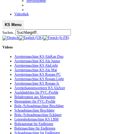
Servicefragen
Videothek
KS Menu
Suchen...
Videos
Arretiermaschine KS AluKap Duo
Arretiermaschine KS Alu Junior
Arretiermaschine KS AluLight
Arretiermaschine KS Alu Mat
Arretiermaschine KS Ropam PC
Arretiermaschine KS Ropam Light
Arretiermaschine KS Ropam Jr.
Arretierkappensortierer KS AluSort
Ausklinkfräse für PVC-Profile
Beladestation aus Magazinen
Biegeanlage für PVC-Profile
Bohr-/Schraubmaschine Beschläge
Schraubmaschine Beschläge
Bohr-/Schraubmaschine Ecklager
Leistenbohrmaschine KS LBM
Bohrautomat für Endleisten
Bohrmaschine für Endleisten
Schraubmaschine fur Endleisten