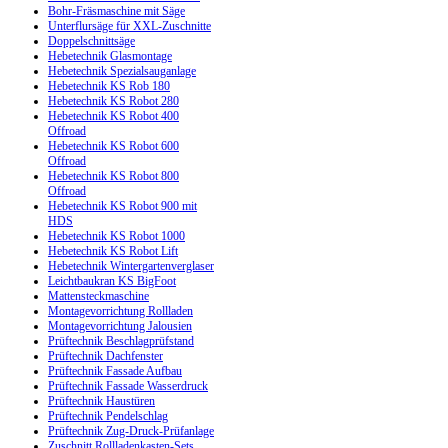
Bohr-Fräsmaschine mit Säge
Unterflursäge für XXL-Zuschnitte
Doppelschnittsäge
Hebetechnik Glasmontage
Hebetechnik Spezialsauganlage
Hebetechnik KS Rob 180
Hebetechnik KS Robot 280
Hebetechnik KS Robot 400
Offroad
Hebetechnik KS Robot 600
Offroad
Hebetechnik KS Robot 800
Offroad
Hebetechnik KS Robot 900 mit
HDS
Hebetechnik KS Robot 1000
Hebetechnik KS Robot Lift
Hebetechnik Wintergartenverglaser
Leichtbaukran KS BigFoot
Mattensteckmaschine
Montagevorrichtung Rollladen
Montagevorrichtung Jalousien
Prüftechnik Beschlagprüfstand
Prüftechnik Dachfenster
Prüftechnik Fassade Aufbau
Prüftechnik Fassade Wasserdruck
Prüftechnik Haustüren
Prüftechnik Pendelschlag
Prüftechnik Zug-Druck-Prüfanlage
Zuschnitt Rollladenkasten-Sets