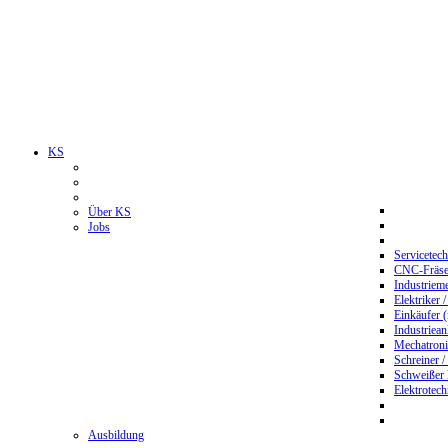
KS
Über KS
Jobs
Servicetec
CNC-Fräser
Industriem
Elektriker 
Einkäufer 
Industriean
Mechatroni
Schreiner /
Schweißer
Elektrotec
Ausbildung