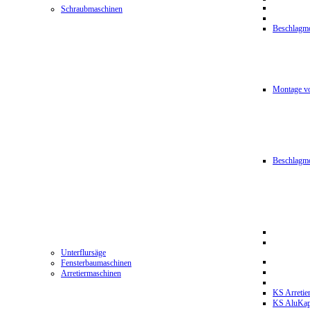
Schraubmaschinen
Beschlagmo
Montage vo
Beschlagm
Unterflursäge
Fensterbaumaschinen
Arretiermaschinen
KS Arretie
KS AluKa