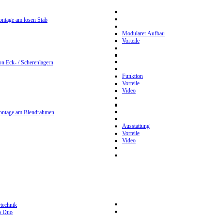
ntage am losen Stab
Modularer Aufbau
Vorteile
n Eck- / Scherenlagern
Funktion
Vorteile
Video
ontage am Blendrahmen
Ausstattung
Vorteile
Video
rtechnik
p Duo