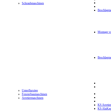
Schraubmaschinen
Beschlagmo
Montage vo
Beschlagm
Unterflursäge
Fensterbaumaschinen
Arretiermaschinen
KS Arretie
KS AluKa