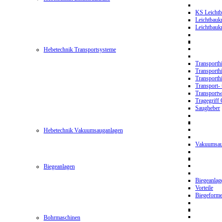
KS Leichtb
Leichtbauk
Leichtbau
Hebetechnik Transportsysteme
Transporth
Transporth
Transporth
Transport- 
Transport
Tragegriff
Saugheber
Hebetechnik Vakuumsauganlagen
Vakuumsau
Biegeanlagen
Biegeanla
Vorteile
Biegeform
Bohrmaschinen