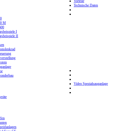
Vorteile
Technische Daten
0
80 M
600
beispiele I
beispiele II
sen
ionslenkrad
teuerung
verstellung
stem
ganlage
be
Sonderbau
Video Spezialsauganlage
eräte
ffen
hnten
prüfanlagen