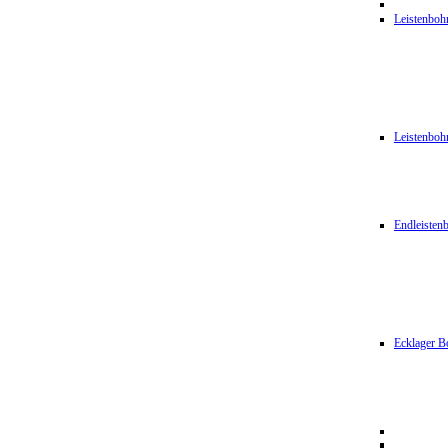
Leistenbo
Leistenbo
Endleiste
Ecklager B