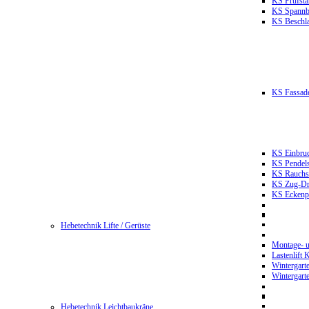
KS Prüfst
KS Spannb
KS Beschla
KS Fassade
KS Einbruc
KS Pendels
KS Rauchsc
KS Zug-Dru
KS Eckenpr
Hebetechnik Lifte / Gerüste
Montage- u
Lastenlift
Wintergart
Wintergart
Hebetechnik Leichtbaukräne