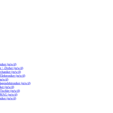
hniker (m/w/d)
 / -Dreher (m/w/d)
echaniker (m/w/d)
/ Elektroniker (m/w/d)
(m/w/d)
lagenelektroniker (m/w/d)
ker (m/w/d)
 Tischler (m/w/d)
 MAG (m/w/d)
hniker (m/w/d)