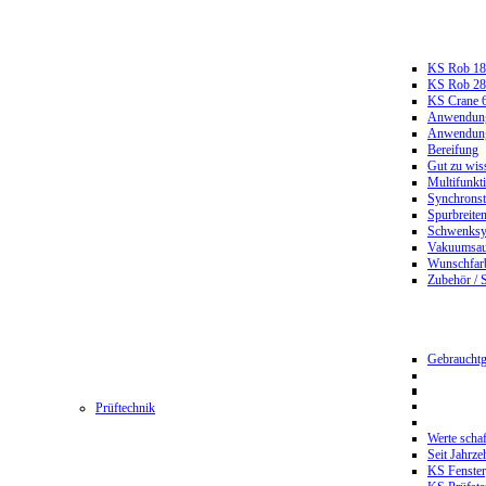
KS Rob 18
KS Rob 2
KS Crane 
Anwendungs
Anwendungs
Bereifung
Gut zu wis
Multifunkt
Synchrons
Spurbreiten
Schwenksy
Vakuumsau
Wunschfar
Zubehör / 
Gebrauchtg
Prüftechnik
Werte scha
Seit Jahrze
KS Fenster