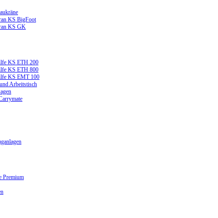
aukräne
ran KS BigFoot
kran KS GK
ilfe KS ETH 200
ilfe KS ETH 800
ilfe KS EMT 100
und Arbeitstisch
wagen
 Carrymate
ganlagen
ge Premium
en