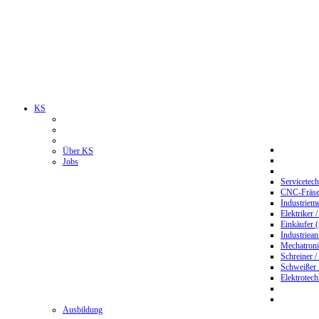
KS
Über KS
Jobs
Servicetec
CNC-Fräser
Industriem
Elektriker 
Einkäufer 
Industriean
Mechatroni
Schreiner /
Schweißer
Elektrotec
Ausbildung