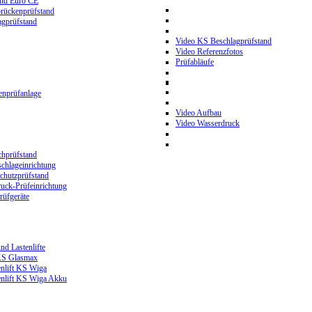
and Euro CE
rückenprüfstand
gprüfstand
Video KS Beschlagprüfstand
Video Referenzfotos
Prüfabläufe
nprüfanlage
Video Aufbau
Video Wasserdruck
hprüfstand
chlageinrichtung
hutzprüfstand
ck-Prüfeinrichtung
üfgeräte
nd Lastenlifte
 KS Glasmax
enlift KS Wiga
enlift KS Wiga Akku