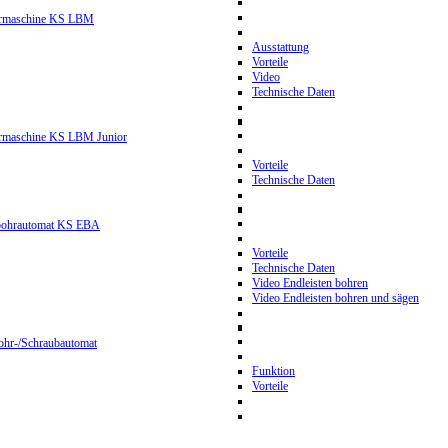
hrmaschine KS LBM
Ausstattung
Vorteile
Video
Technische Daten
hrmaschine KS LBM Junior
Vorteile
Technische Daten
nbohrautomat KS EBA
Vorteile
Technische Daten
Video Endleisten bohren
Video Endleisten bohren und sägen
ohr-/Schraubautomat
Funktion
Vorteile