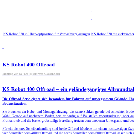
KS Robot 320 in Überkopfposition für Vordachverglasungen
KS Robot 320 mit elektrische
KS Robot 400 Offroad
Montage von ca. 400 kg schweren Glasscheiben
KS Robot 400 Offroad – ein geländegängiges Allroundta
Die Offroad Serie eignet sich besonders für Fahrten auf unwegsamem Gelände. Ihr 
Bodensituation.
Sie brauchen ein Hebe- und Montagefahrzeug, das seine Stärken gerade bei schlechten Boden
Wahl. Gerade auf unebenem Boden, wie er häufig auf Baustellen vorzufinden ist, oder a
Frontantrieb und die breite, grobstollige Bereifung trotzen dem unebenen Untergrund und be
Für ein sicheres Scheibenhandling sind beide Offroad-Modelle mit einem hochwertigen Zw
vier Saugteller beim 400er Offroad und die sechs Saugteller beim 600er Offroad lassen sich 