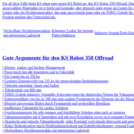
Für all diese Fälle bietet KS einen ganz neuen KS Robot an: den KS Robot 350 Offroad. Da
ausgewählten Materialien ist er leicht und kompakt, aber dennoch stark genug um Lasten bis
Lenker oder ein Hochleistungsakku, den man auswechseln kann oder ein SDKG-Gelenk für 
Position machen den Unterschied aus.
Wechselbare Hochleistungsakkus
Klapparer Lenker für beengte
Inklusive Spezial-Dreh-Kn
mit integriertem Ladegerät
Platzverhältnisse
Gute Argumente für den KS Robot 350 Offroad
• Kleines, starkes und leichtes Montagegerät
• Passt durch fast alle Innentüren und in Fahrstühle
• Für Lasten bis zu 350 kg
• Geringes Eigengewicht von 535 kg für eingeschränkte Bodenbelastungen
• Vielseitig einsetzbar: Innen und Außen
• Teleskophub von 600 mm
• SDKG-Gelenk inklusive: Spezielles Schwenksystem für elektrisches Neigen der Vakuums
• Seitenverstellung von bis zu 100 mm zum exakten Positionieren des Elements bei der Mont
• Meistert unwegsame Böden durch Frontantrieb und grobstollige Bereifung
• Intelligenter Fahrantrieb für sanftes Anfahren
• Synchronsteuerung für sehr genaues und feinfühliges Arbeiten ohne nach zu justieren
• Vakuumsauganlage mit 4 Saugtellern und mit zwei Kreisläufen sowie zwei separaten Pumpe
• Akustische und optische Vakuumkontrolle, jeder Kreislauf wird einzeln überwacht und ange
• Hoher Bedienkomfort durch Multifunktionslenkrad und Kabelfernbedienung, optional Fun
• Wechselbarer Hochleistungsakku mit integriertem Ladegerät