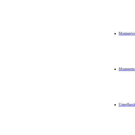
Montagevor
Montagetis
Unterflurs