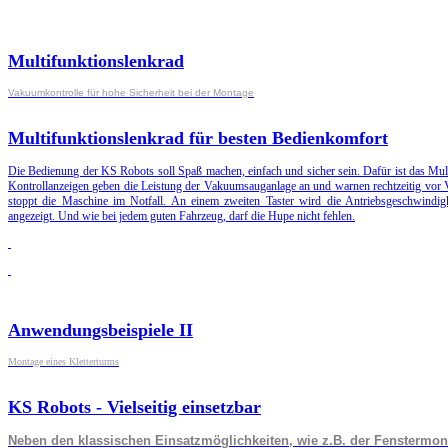
Multifunktionslenkrad
Vakuumkontrolle für hohe Sicherheit bei der Montage
Multifunktionslenkrad für besten Bedienkomfort
Die Bedienung der KS Robots soll Spaß machen, einfach und sicher sein. Dafür ist das Mult
Kontrollanzeigen geben die Leistung der Vakuumsauganlage an und warnen rechtzeitig vor V
stoppt die Maschine im Notfall. An einem zweiten Taster wird die Antriebsgeschwindigk
angezeigt. Und wie bei jedem guten Fahrzeug, darf die Hupe nicht fehlen.
Anwendungsbeispiele II
Montage eines Kletterturms
KS Robots - Vielseitig einsetzbar
Neben den klassischen Einsatzmöglichkeiten, wie z.B. der Fenstermont