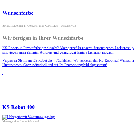
Wunschfarbe
Sonderlackierung in Gelbgrün und Kobaltblau / Verkehrsweiß
Wir fertigen in Ihrer Wunschfarbe
KS Robots in Firmenfarbe gewünscht? Aber gerne! In unserer firmeneigenen Lackiererei p
sind gegen einen geringen Aufpreis und geringfügig längere Lieferzeit möglich.
Verpassen Sie Ihrem KS Robot das i-Tüpfelchen. Wir lackieren den KS Robot auf Wunsch in 
Unternehmen. Ganz individuell und auf Ihr Erscheinungsbild abgestimmt!
KS Robot 400
Montage einer Hebe-Schiebetür