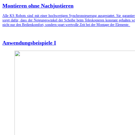
Montieren ohne Nachjustieren
Alle KS Robots sind mit einer hochwertigen Synchronsteuerung ausgestattet. Sie garantier
sorgt dafür, dass der Neigungswinkel der Scheibe beim Teleskopieren konstant gehalten w
nicht nur den Bedienkomfort, sondern spart wertvolle Zeit bei der Montage der Elemente.
Anwendungsbeispiele I