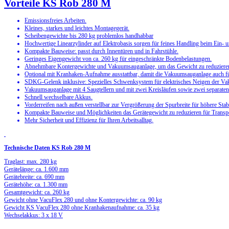
Vorteile KS Rob 280 M
Emissionsfreies Arbeiten.
Kleines, starkes und leichtes Montagegerät.
Scheibengewichte bis 280 kg problemlos handhabbar
Hochwertige Linearzylinder auf Elektrobasis sorgen für feines Handling beim Ein-
Kompakte Bauweise: passt durch Innentüren und in Fahrstühle.
Geringes Eigengewicht von ca. 260 kg für eingeschränkte Bodenbelastungen.
Abnehmbare Kontergewichte und Vakuumsauganlage, um das Gewicht zu reduziere
Optional mit Kranhaken-Aufnahme ausstattbar, damit die Vakuumsauganlage auch f
SDKG-Gelenk inklusive: Spezielles Schwenksystem für elektrisches Neigen der V
Vakuumsauganlage mit 4 Saugtellern und mit zwei Kreisläufen sowie zwei separaten
Schnell wechselbare Akkus.
Vorderreifen nach außen verstellbar zur Vergrößerung der Spurbreite für höhere Stabi
Kompakte Bauweise und Möglichkeiten das Gerätegewicht zu reduzieren für Transpo
Mehr Sicherheit und Effizienz für Ihren Arbeitsalltag.
Technische Daten KS Rob 280 M
Traglast: max. 280 kg
Gerätelänge: ca. 1.600 mm
Gerätebreite: ca. 690 mm
Gerätehöhe: ca. 1.300 mm
Gesamtgewicht: ca. 260 kg
Gewicht ohne VacuFlex 280 und ohne Kontergewichte: ca. 90 kg
Gewicht KS VacuFlex 280 ohne Kranhakenaufnahme: ca. 35 kg
Wechselakkus: 3 x 18 V