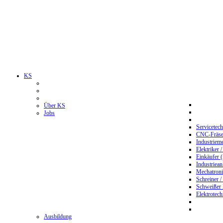
KS
Über KS
Jobs
Servicetec
CNC-Fräser
Industriem
Elektriker 
Einkäufer 
Industriean
Mechatroni
Schreiner /
Schweißer
Elektrotec
Ausbildung