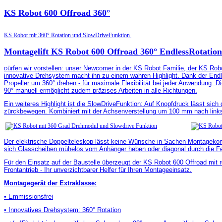
KS Robot 600 Offroad 360°
KS Robot mit 360° Rotation und SlowDriveFunktion
Montagelift KS Robot 600 Offroad 360° EndlessRotatio
ürfen wir vorstellen: unser Newcomer in der KS Robot Familie, der KS Rob
D
innovative Drehsystem macht ihn zu einem wahren Highlight. Dank der Endl
Propeller um 360° drehen - für maximale Flexibilität bei jeder Anwendung. D
90° manuell ermöglicht zudem präzises Arbeiten in alle Richtungen.
Ein weiteres Highlight ist die SlowDriveFunktion: Auf Knopfdruck lässt sic
zürckbewegen. Kombiniert mit der Achsenverstellung um 100 mm nach links
Der elektrische Doppelteleskop lässt keine Wünsche in Sachen Montagekom
sich Glasscheiben mühelos vom Anhänger heben oder diagonal durch die Fen
Für den Einsatz auf der Baustelle überzeugt der KS Robot 600 Offroad mit ro
Frontantrieb - Ihr unverzichtbarer Helfer für Ihren Montageeinsatz.
Montagegerät der Extraklasse:
• Emmissionsfrei
• Innovatives Drehsystem: 360° Rotation