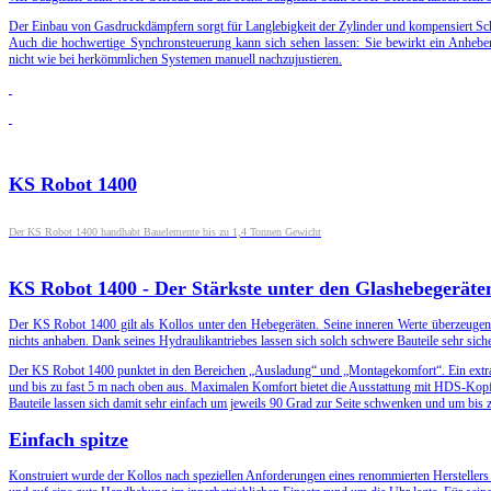
Der Einbau von Gasdruckdämpfern sorgt für Langlebigkeit der Zylinder und kompensiert Sc
Auch die hochwertige Synchronsteuerung kann sich sehen lassen: Sie bewirkt ein Anhebe
nicht wie bei herkömmlichen Systemen manuell nachzujustieren.
KS Robot 1400
Der KS Robot 1400 handhabt Bauelemente bis zu 1,4 Tonnen Gewicht
KS Robot 1400 - Der Stärkste unter den Glashebegeräte
Der KS Robot 1400 gilt als Kollos unter den Hebegeräten. Seine inneren Werte überzeugen 
nichts anhaben. Dank seines Hydraulikantriebes lassen sich solch schwere Bauteile sehr sich
Der KS Robot 1400 punktet in den Bereichen „Ausladung“ und „Montagekomfort“. Ein extra l
und bis zu fast 5 m nach oben aus. Maximalen Komfort bietet die Ausstattung mit HDS-Kop
Bauteile lassen sich damit sehr einfach um jeweils 90 Grad zur Seite schwenken und um bis
Einfach spitze
Konstruiert wurde der Kollos nach speziellen Anforderungen eines renommierten Herstellers