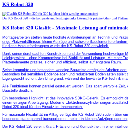
KS Robot 320
Der KS Robot 320 – die kompakte und leistungsstarke Lösung für präzise Glas- und Platte
KS Robot 320 Glaslift - Maximale Leistung auf minim
Montagearbeiten stellen heute höchste Anforderungen an Technik und Präzis
enge Platzverhältnisse, kleine Aufzüge und schwere Bauelemente erforder
für diese Herausforderungen wurde der KS Robot 320 entwickelt.
Dank seiner durchdachten Konstruktion und der Verwendung hochwertiger Ma
Leichtgewicht – ohne Kompromisse bei Stabilität und Leistung. Mit einer Tr
Plattenelemente präzise, sicher und effizient, selbst auf engstem Raum.
Seine kompakte und besonders wendige Bauweise ermöglicht Arbeiten dort,
Besonders bei sensiblen Bodenbelägen und reduzierten Bodenlasten spielt 
Eigengewicht schont den Untergrund, während die bewährte KS-Technik maxi
Alle Funktionen können parallel gesteuert werden. Das spart wertvolle Zeit, o
Baustelle deutlich.
Ein besonderes Highlight ist das innovative SDKG-Gelenk. Es ermöglicht d
einem einzigen Arbeitsgang. Moderne Elektrolinearzylinder sorgen zusätzli
Robot 320 ideal für den Einsatz im Innenbereich.
Für maximale Flexibilität im Alltag verfügt der KS Robot 320 zudem über ei
besonders platzsparend transportieren – selbst in kleinen Aufzügen oder e
Der KS Robot 320 vereint Kraft, Präzision und Kompaktheit in einer intelli