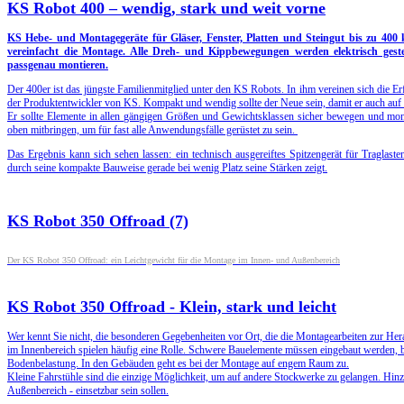
KS Robot 400 – wendig, stark und weit vorne
KS Hebe- und Montagegeräte für Gläser, Fenster, Platten und Steingut bis zu 400 
vereinfacht die Montage. Alle Dreh- und Kippbewegungen werden elektrisch ges
passgenau montieren.
Der 400er ist das jüngste Familienmitglied unter den KS Robots. In ihm vereinen sich die
der Produktentwickler von KS. Kompakt und wendig sollte der Neue sein, damit er auch auf 
Er sollte Elemente in allen gängigen Größen und Gewichtsklassen sicher bewegen und mon
oben mitbringen, um für fast alle Anwendungsfälle gerüstet zu sein.
Das Ergebnis kann sich sehen lassen: ein technisch ausgereiftes Spitzengerät für Tragla
durch seine kompakte Bauweise gerade bei wenig Platz seine Stärken zeigt.
KS Robot 350 Offroad (7)
Der KS Robot 350 Offroad: ein Leichtgewicht für die Montage im Innen- und Außenbereich
KS Robot 350 Offroad - Klein, stark und leicht
Wer kennt Sie nicht, die besonderen Gegebenheiten vor Ort, die die Montagearbeiten zur He
im Innenbereich spielen häufig eine Rolle. Schwere Bauelemente müssen eingebaut werden, 
Bodenbelastung. In den Gebäuden geht es bei der Montage auf engem Raum zu.
Kleine Fahrstühle sind die einzige Möglichkeit, um auf andere Stockwerke zu gelangen. Hinz
Außenbereich - einsetzbar sein sollen.