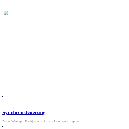
Synchronsteuerung
Zeitaufwändiges Nachjustieren bei der Montage war gestern