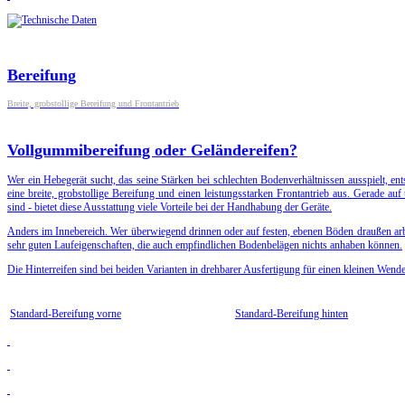
Bereifung
Breite, grobstollige Bereifung und Frontantrieb
Vollgummibereifung oder Geländereifen?
Wer ein Hebegerät sucht, das seine Stärken bei schlechten Bodenverhältnissen ausspielt, en
eine breite, grobstollige Bereifung und einen leistungsstarken Frontantrieb aus. Gerade au
sind - bietet diese Ausstattung viele Vorteile bei der Handhabung der Geräte.
Anders im Innebereich. Wer überwiegend drinnen oder auf festen, ebenen Böden draußen arbe
sehr guten Laufeigenschaften, die auch empfindlichen Bodenbelägen nichts anhaben können.
Die Hinterreifen sind bei beiden Varianten in drehbarer Ausfertigung für einen kleinen Wende
Standard-Bereifung vorne
Standard-Bereifung hinten