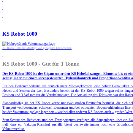
KS Robot 1000
KS Robot 1000 für Montage von gebogenes Glasscheiben
KS Robot 1000 - Gut für 1 Tonne
Der KS Robot 1000 ist der Gigant unter den KS Hebefahrzeugen. Elemente bis zu e
gelingt, ist er mit einem servogesteuerten Hydraulikantrieb und Proportionalventilen a
Für den Bediener bedeutet das deutlich mehr Montagekomfort, eine höhere Genauigkeit be
Heben und Senken der Last. Besonders beliebt ist der KS Robot 1000 wegen seines langen
Position und 3.546 mm für die Vertikalmontage. Die Ausladung des Teleskops vor den Rädern
Standardmäßig ist der KS Robot vorne mit zwei großen Breitreifen bestückt, die sich sc
Transport von besonders schweren Elementen und bei schlechten Bodenverhältnissen lässt si
bei der Vakuumsauganlage legen wir – wie bei allen anderen KS Robots auch – großen Wert a
Zum Schutz des Bedieners und des Transportgutes verfügen alle Sauganlagen über ein Zwe
Fall, dass ein Vakuum-Kreislauf ausfällt, bietet der zweite immer noch eine Grundsich
Vakuumverlust.