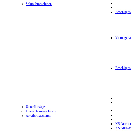
Schraubmaschinen
Beschlagmo
Montage vo
Beschlagm
Unterflursäge
Fensterbaumaschinen
Arretiermaschinen
KS Arretie
KS AluKa