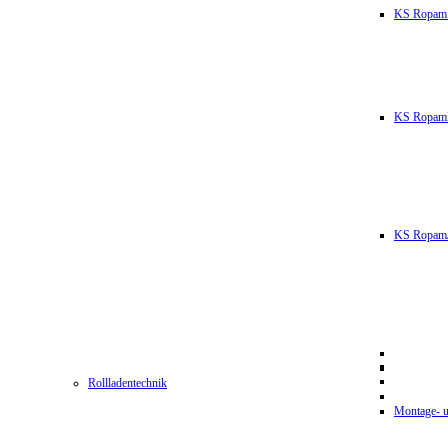
KS Ropam
KS RopamL
KS RopamJ
Rollladentechnik
Montage- u