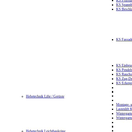
KS Prüfst
KS Spannb
KS Beschla
KS Fassade
KS Einbruc
KS Pendels
KS Rauchsc
KS Zug-Dru
KS Eckenpr
Hebetechnik Lifte / Gerüste
Montage- u
Lastenlift
Wintergart
Wintergart
Hebetechnik Leichtbaukräne