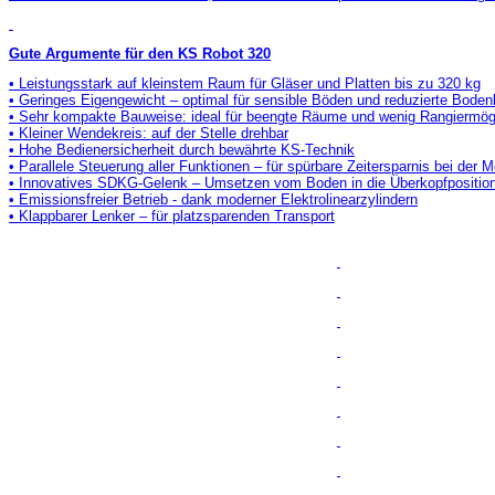
Gute Argumente für den KS Robot 320
• Leistungsstark auf kleinstem Raum für Gläser und Platten bis zu 320 kg
• Geringes Eigengewicht – optimal für sensible Böden und reduzierte Boden
• Sehr kompakte Bauweise: ideal für beengte Räume und wenig Rangiermög
• Kleiner Wendekreis: auf der Stelle drehbar
• Hohe Bedienersicherheit durch bewährte KS-Technik
• Parallele Steuerung aller Funktionen – für spürbare Zeitersparnis bei der 
• Innovatives SDKG-Gelenk – Umsetzen vom Boden in die Überkopfposition
• Emissionsfreier Betrieb - dank moderner Elektrolinearzylindern
• Klappbarer Lenker – für platzsparenden Transport