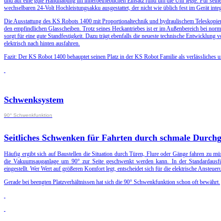
und auf eine gute Handhabung im innerbetrieblichen Einsatz rund um die Uhr legte. Für sein
wechselbaren 24-Volt Hochleistungsakku ausgestattet, der nicht wie üblich fest im Gerät inte
Die Ausstattung des KS Robots 1400 mit Proportionaltechnik und hydraulischem Teleskopie
den empfindlichen Glasscheiben. Trotz seines Heckantriebes ist er im Außenbereich bei norm
sorgt für eine gute Standfestigkeit. Dazu trägt ebenfalls die neueste technische Entwicklung
elektrisch nach hinten ausfahren.
Fazit: Der KS Robot 1400 behauptet seinen Platz in der KS Robot Familie als verlässliches u
Schwenksystem
90° Schwenkfunktion
Seitliches Schwenken für Fahrten durch schmale Durch
Häufig ergibt sich auf Baustellen die Situation durch Türen, Flure oder Gänge fahren zu 
die Vakuumsauganlage um 90° zur Seite geschwenkt werden kann. In der Standardausfü
eingestellt. Wer Wert auf größeren Komfort legt, entscheidet sich für die elektrische Ansteuer
Gerade bei beengten Platzverhältnissen hat sich die 90° Schwenkfunktion schon oft bewährt.