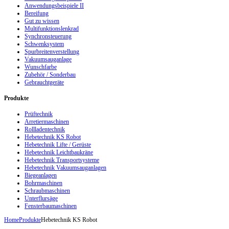
Anwendungsbeispiele II
Bereifung
Gut zu wissen
Multifunktionslenkrad
Synchronsteuerung
Schwenksystem
Spurbreitenverstellung
Vakuumsauganlage
Wunschfarbe
Zubehör / Sonderbau
Gebrauchtgeräte
Produkte
Prüftechnik
Arretiermaschinen
Rollladentechnik
Hebetechnik KS Robot
Hebetechnik Lifte / Gerüste
Hebetechnik Leichtbaukräne
Hebetechnik Transportsysteme
Hebetechnik Vakuumsauganlagen
Biegeanlagen
Bohrmaschinen
Schraubmaschinen
Unterflursäge
Fensterbaumaschinen
Home
Produkte
Hebetechnik KS Robot