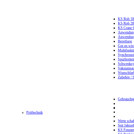
KS Rob 18
KS Rob 2
KS Crane 
Anwendungs
Anwendungs
Bereifung
Gut zu wis
Multifunkt
Synchrons
Spurbreiten
Schwenksy
Vakuumsau
Wunschfar
Zubehör / 
Gebrauchtg
Prüftechnik
Werte scha
Seit Jahrze
KS Fenster