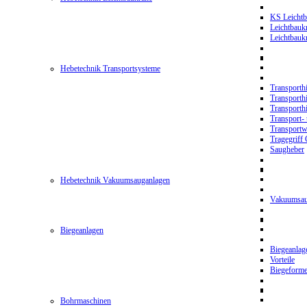
KS Leichtb
Leichtbauk
Leichtbau
Hebetechnik Transportsysteme
Transporth
Transporth
Transporth
Transport- 
Transport
Tragegriff
Saugheber
Hebetechnik Vakuumsauganlagen
Vakuumsau
Biegeanlagen
Biegeanla
Vorteile
Biegeform
Bohrmaschinen