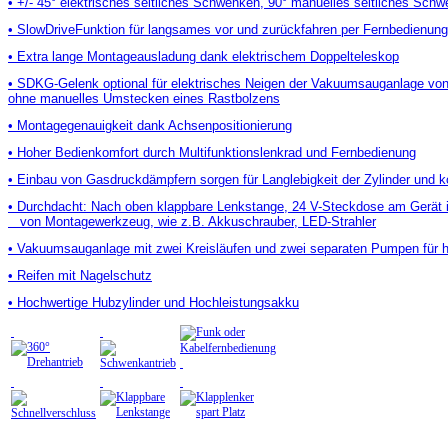
• +/- 45° elektrisches seitliches Schwenken, 90° manuelles seitliches Sch
• SlowDriveFunktion für langsames vor und zurückfahren per Fernbedienung
• Extra lange Montageausladung dank elektrischem Doppelteleskop
• SDKG-Gelenk optional für elektrisches Neigen der Vakuumsauganlage von 
ohne manuelles Umstecken eines Rastbolzens
• Montagegenauigkeit dank Achsenpositionierung
• Hoher Bedienkomfort durch Multifunktionslenkrad und Fernbedienung
• Einbau von Gasdruckdämpfern sorgen für Langlebigkeit der Zylinder und
• Durchdacht: Nach oben klappbare Lenkstange, 24 V-Steckdose am Gerät i
von Montagewerkzeug, wie z.B. Akkuschrauber, LED-Strahler
• Vakuumsauganlage mit zwei Kreisläufen und zwei separaten Pumpen für hö
• Reifen mit Nagelschutz
• Hochwertige Hubzylinder und Hochleistungsakku