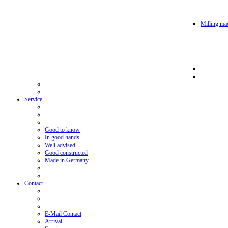
Milling mac
Service
Good to know
In good hands
Well advised
Good constructed
Made in Germany
Contact
E-Mail Contact
Arrival