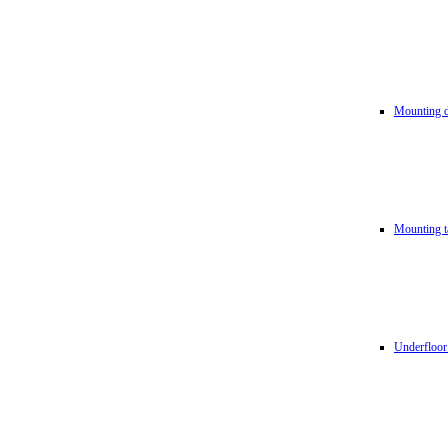
Mounting d
Mounting t
Underfloor