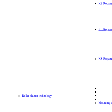
KS Ropam
KS RopamL
KS Ropam 
Roller shutter technology
Mounting a