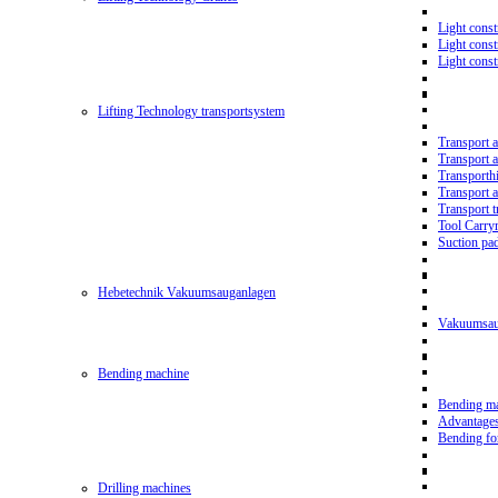
Light const
Light cons
Light cons
Lifting Technology transportsystem
Transport 
Transport 
Transporth
Transport 
Transport t
Tool Carry
Suction pa
Hebetechnik Vakuumsauganlagen
Vakuumsau
Bending machine
Bending m
Advantage
Bending f
Drilling machines