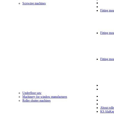
Screwing machines
Fitting mou
Fitting mo
Fitting mo
Underfloor saw
Machinery for window manufactures
Roller shutter machines
About rolle
KS AluKa