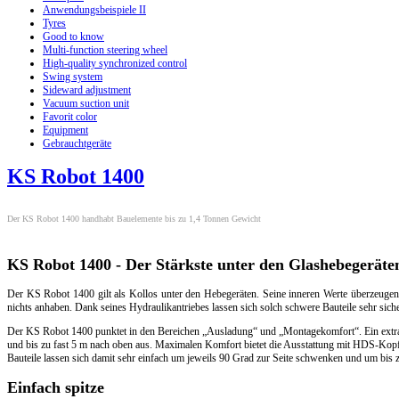
Anwendungsbeispiele II
Tyres
Good to know
Multi-function steering wheel
High-quality synchronized control
Swing system
Sideward adjustment
Vacuum suction unit
Favorit color
Equipment
Gebrauchtgeräte
KS Robot 1400
Der KS Robot 1400 handhabt Bauelemente bis zu 1,4 Tonnen Gewicht
KS Robot 1400 - Der Stärkste unter den Glashebegeräte
Der KS Robot 1400 gilt als Kollos unter den Hebegeräten. Seine inneren Werte überzeugen 
nichts anhaben. Dank seines Hydraulikantriebes lassen sich solch schwere Bauteile sehr sich
Der KS Robot 1400 punktet in den Bereichen „Ausladung“ und „Montagekomfort“. Ein extra l
und bis zu fast 5 m nach oben aus. Maximalen Komfort bietet die Ausstattung mit HDS-Kop
Bauteile lassen sich damit sehr einfach um jeweils 90 Grad zur Seite schwenken und um bis
Einfach spitze