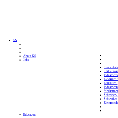
KS
About KS
Jobs
Servicetec
CNC-Fräser
Industriem
Elektriker 
Einkäufer 
Industriean
Mechatroni
Schreiner /
Schweißer
Elektrotec
Education