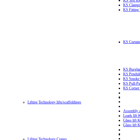
KS Test Ri
KS Clampin
KS Fitting
KS Curtain 
KS Burglar
KS Pendulu
KS Smoke T
KS Pull-Pu
KS Corner 
Lifting Technology lifts/scaffoldings
Assembly an
Loads lift
Glass lift
Glass lift
Lifting Technology Cranes