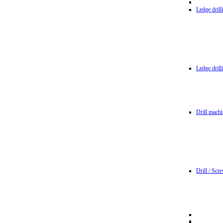
Ledge dril
Ledge dril
Drill machi
Drill / Scr