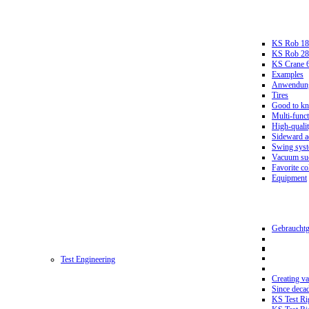
KS Rob 18
KS Rob 2
KS Crane 
Examples
Anwendungs
Tires
Good to k
Multi-funct
High-qualit
Sideward a
Swing sys
Vacuum suc
Favorite co
Equipment
Gebrauchtg
Test Engineering
Creating va
Since deca
KS Test Ri